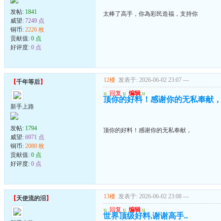
发帖:
1841
太棒了高手，你為彩民造福，支持你
威望:
7249 点
铜币:
2226 枚
贡献值:
0 点
好评度:
0 点
12楼
发表于: 2026-06-02 23:07
---
【
千年等后
】
u
回复
u
编辑
u
顶你的好料！感谢你的无私奉献
新手上路
发帖:
1794
顶你的好料！感谢你的无私奉献，
威望:
6971 点
铜币:
2080 枚
贡献值:
0 点
好评度:
0 点
13楼
发表于: 2026-06-02 23:08
---
【
天使流的泪
】
u
回复
u
编辑
u
世界顶级好料,谢谢高手..