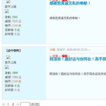
u
回复
u
编辑
u
感谢您真诚无私的奉献！
新手上路
发帖:
1941
感谢您真诚无私的奉献！
威望:
7335 点
铜币:
2246 枚
贡献值:
0 点
好评度:
0 点
16楼
发表于: 2026-06-02 23:10
---
【
必中密料
】
u
回复
u
编辑
u
我顶你！愿好运与你同在！高手
新手上路
发帖:
1866
我顶你！愿好运与你同在！高手我永远支持
威望:
7284 点
铜币:
2198 枚
贡献值:
0 点
好评度:
0 点
<<
1
2
>>
[共
2
页]