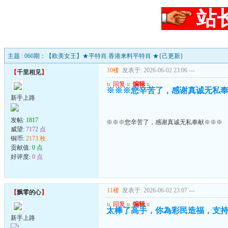
站
主题 : 060期：【欧美女王】★平特肖.香港来料平特肖 ★{己更新}
10楼
发表于: 2026-06-02 23:06
---
【
千里相见
】
u
回复
u
编辑
u
※※※您辛苦了，感谢真诚无私
新手上路
发帖:
1817
※※※您辛苦了，感谢真诚无私奉献※※※
威望:
7172 点
铜币:
2173 枚
贡献值:
0 点
好评度:
0 点
11楼
发表于: 2026-06-02 23:07
---
【
飘零的心
】
u
回复
u
编辑
u
太棒了高手，你為彩民造福，支
新手上路