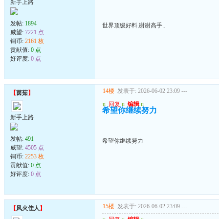
新手上路
发帖:
1894
世界顶级好料,谢谢高手..
威望:
7221 点
铜币:
2161 枚
贡献值:
0 点
好评度:
0 点
14楼
发表于: 2026-06-02 23:09
---
【
茵茹
】
u
回复
u
编辑
u
希望你继续努力
新手上路
发帖:
491
希望你继续努力
威望:
4505 点
铜币:
2253 枚
贡献值:
0 点
好评度:
0 点
15楼
发表于: 2026-06-02 23:09
---
【
风火佳人
】