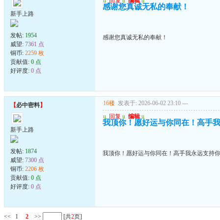
u
回复
u
编辑
u
感谢您真诚无私的奉献！
新手上路
发帖:
1954
感谢您真诚无私的奉献！
威望:
7361 点
铜币:
2259 枚
贡献值:
0 点
好评度:
0 点
16楼
发表于: 2026-06-02 23:10
---
【
必中密料
】
u
回复
u
编辑
u
我顶你！愿好运与你同在！高手
新手上路
发帖:
1874
我顶你！愿好运与你同在！高手我永远支持
威望:
7300 点
铜币:
2206 枚
贡献值:
0 点
好评度:
0 点
<<
1
2
>>
[共
2
页]