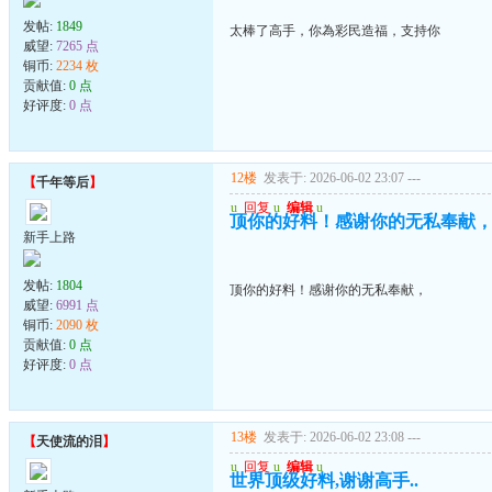
发帖:
1849
太棒了高手，你為彩民造福，支持你
威望:
7265 点
铜币:
2234 枚
贡献值:
0 点
好评度:
0 点
12楼
发表于: 2026-06-02 23:07
---
【
千年等后
】
u
回复
u
编辑
u
顶你的好料！感谢你的无私奉献
新手上路
发帖:
1804
顶你的好料！感谢你的无私奉献，
威望:
6991 点
铜币:
2090 枚
贡献值:
0 点
好评度:
0 点
13楼
发表于: 2026-06-02 23:08
---
【
天使流的泪
】
u
回复
u
编辑
u
世界顶级好料,谢谢高手..