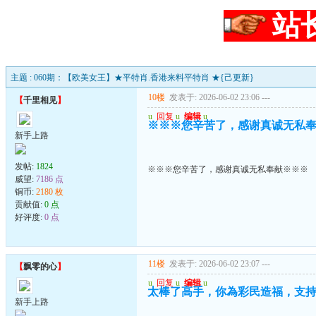
站
主题 : 060期：【欧美女王】★平特肖.香港来料平特肖 ★{己更新}
10楼
发表于: 2026-06-02 23:06
---
【
千里相见
】
u
回复
u
编辑
u
※※※您辛苦了，感谢真诚无私
新手上路
发帖:
1824
※※※您辛苦了，感谢真诚无私奉献※※※
威望:
7186 点
铜币:
2180 枚
贡献值:
0 点
好评度:
0 点
11楼
发表于: 2026-06-02 23:07
---
【
飘零的心
】
u
回复
u
编辑
u
太棒了高手，你為彩民造福，支
新手上路