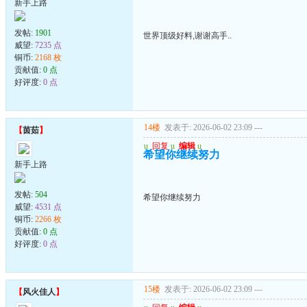
新手上路
发帖:
1901
世界顶级好料,谢谢高手..
威望:
7235 点
铜币:
2168 枚
贡献值:
0 点
好评度:
0 点
14楼
发表于: 2026-06-02 23:09
---
【
茵茹
】
u
回复
u
编辑
u
希望你继续努力
新手上路
发帖:
504
希望你继续努力
威望:
4531 点
铜币:
2266 枚
贡献值:
0 点
好评度:
0 点
15楼
发表于: 2026-06-02 23:09
---
【
风火佳人
】