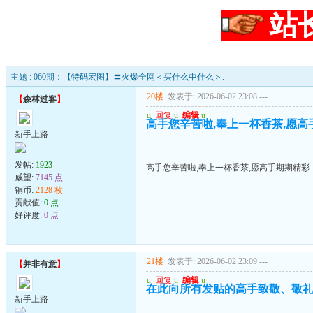
站
主题 : 060期：【特码宏图】〓火爆全网＜买什么中什么＞.
20楼
发表于: 2026-06-02 23:08
---
【
森林过客
】
u
回复
u
编辑
u
高手您辛苦啦,奉上一杯香茶,愿高
新手上路
发帖:
1923
高手您辛苦啦,奉上一杯香茶,愿高手期期精彩
威望:
7145 点
铜币:
2128 枚
贡献值:
0 点
好评度:
0 点
21楼
发表于: 2026-06-02 23:09
---
【
并非有意
】
u
回复
u
编辑
u
在此向所有发贴的高手致敬、敬礼
新手上路