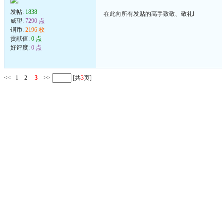
发帖:
1838
在此向所有发贴的高手致敬、敬礼!
威望:
7290 点
铜币:
2196 枚
贡献值:
0 点
好评度:
0 点
<<
1
2
3
>>
[共
3
页]