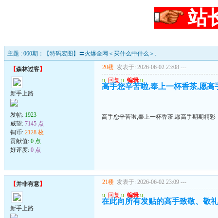
站
主题 : 060期：【特码宏图】〓火爆全网＜买什么中什么＞.
20楼
发表于: 2026-06-02 23:08
---
【
森林过客
】
u
回复
u
编辑
u
高手您辛苦啦,奉上一杯香茶,愿高
新手上路
发帖:
1923
高手您辛苦啦,奉上一杯香茶,愿高手期期精彩
威望:
7145 点
铜币:
2128 枚
贡献值:
0 点
好评度:
0 点
21楼
发表于: 2026-06-02 23:09
---
【
并非有意
】
u
回复
u
编辑
u
在此向所有发贴的高手致敬、敬礼
新手上路