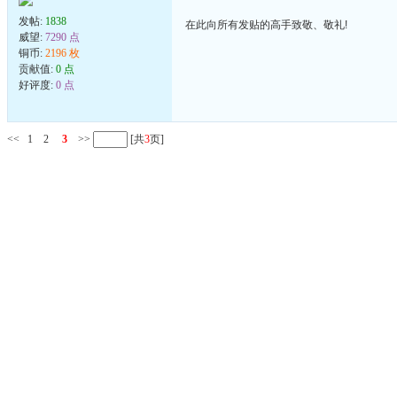
发帖:
1838
在此向所有发贴的高手致敬、敬礼!
威望:
7290 点
铜币:
2196 枚
贡献值:
0 点
好评度:
0 点
<<
1
2
3
>>
[共
3
页]