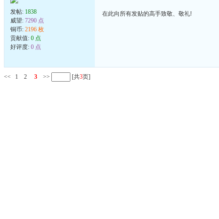
发帖:
1838
在此向所有发贴的高手致敬、敬礼!
威望:
7290 点
铜币:
2196 枚
贡献值:
0 点
好评度:
0 点
<<
1
2
3
>>
[共
3
页]