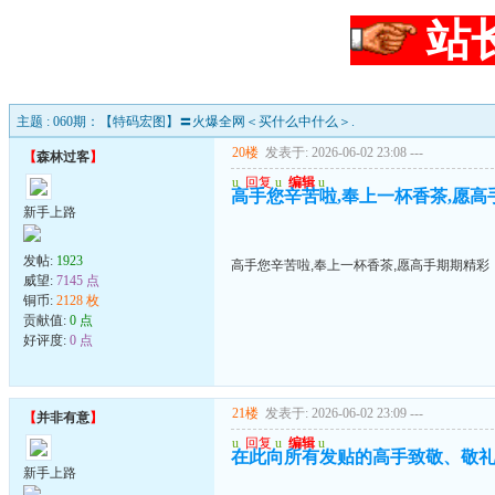
站
主题 : 060期：【特码宏图】〓火爆全网＜买什么中什么＞.
20楼
发表于: 2026-06-02 23:08
---
【
森林过客
】
u
回复
u
编辑
u
高手您辛苦啦,奉上一杯香茶,愿高
新手上路
发帖:
1923
高手您辛苦啦,奉上一杯香茶,愿高手期期精彩
威望:
7145 点
铜币:
2128 枚
贡献值:
0 点
好评度:
0 点
21楼
发表于: 2026-06-02 23:09
---
【
并非有意
】
u
回复
u
编辑
u
在此向所有发贴的高手致敬、敬礼
新手上路