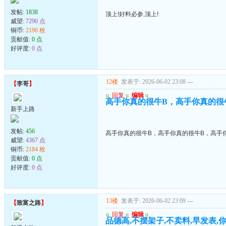
发帖:
1838
顶上!好料必参,顶上!
威望:
7290 点
铜币:
2196 枚
贡献值:
0 点
好评度:
0 点
12楼
发表于: 2026-06-02 23:08
---
【
李哥
】
u
回复
u
编辑
u
高手你真的很牛B，高手你真的很
新手上路
发帖:
456
高手你真的很牛B，高手你真的很牛B，高手
威望:
4367 点
铜币:
2184 枚
贡献值:
0 点
好评度:
0 点
13楼
发表于: 2026-06-02 23:09
---
【
致富之路
】
u
回复
u
编辑
u
品德高,不摆架子,不卖料,早发表,