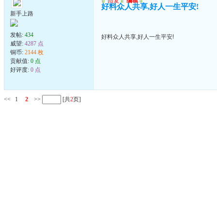
u
回复
u
编辑
u
好料众人共享,好人一生平安!
新手上路
发帖:
434
好料众人共享,好人一生平安!
威望:
4287 点
铜币:
2144 枚
贡献值:
0 点
好评度:
0 点
<<
1
2
>>
[共
2
页]