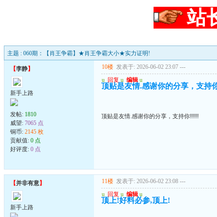
站
主题 : 060期：【肖王争霸】★肖王争霸大小★实力证明!
10楼
发表于: 2026-06-02 23:07
---
【
李静
】
u
回复
u
编辑
u
顶贴是友情.感谢你的分享，支持你!!!
新手上路
发帖:
1810
顶贴是友情.感谢你的分享，支持你!!!!!!
威望:
7065 点
铜币:
2145 枚
贡献值:
0 点
好评度:
0 点
11楼
发表于: 2026-06-02 23:08
---
【
并非有意
】
u
回复
u
编辑
u
顶上!好料必参,顶上!
新手上路