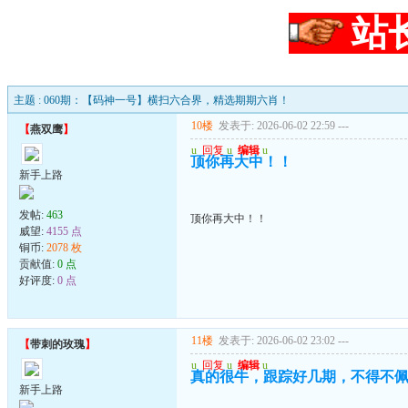
站
主题 : 060期：【码神一号】横扫六合界，精选期期六肖！
10楼
发表于: 2026-06-02 22:59
---
【
燕双鹰
】
u
回复
u
编辑
u
顶你再大中！！
新手上路
发帖:
463
顶你再大中！！
威望:
4155 点
铜币:
2078 枚
贡献值:
0 点
好评度:
0 点
11楼
发表于: 2026-06-02 23:02
---
【
带刺的玫瑰
】
u
回复
u
编辑
u
真的很牛，跟踪好几期，不得不
新手上路