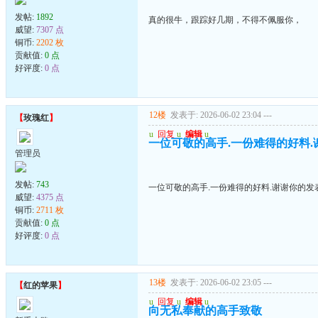
发帖:
1892
真的很牛，跟踪好几期，不得不佩服你，
威望:
7307 点
铜币:
2202 枚
贡献值:
0 点
好评度:
0 点
12楼
发表于: 2026-06-02 23:04
---
【
玫瑰红
】
u
回复
u
编辑
u
一位可敬的高手.一份难得的好料.
管理员
发帖:
743
一位可敬的高手.一份难得的好料.谢谢你的发
威望:
4375 点
铜币:
2711 枚
贡献值:
0 点
好评度:
0 点
13楼
发表于: 2026-06-02 23:05
---
【
红的苹果
】
u
回复
u
编辑
u
向无私奉献的高手致敬