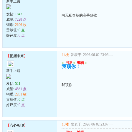
新手上路
发帖:
1847
向无私奉献的高手致敬
威望:
7228 点
铜币:
2196 枚
贡献值:
0 点
好评度:
0 点
14楼
发表于: 2026-06-02 23:06
---
【
把握未来
】
u
回复
u
编辑
u
我顶你！
新手上路
发帖:
521
我顶你！
威望:
4561 点
铜币:
2281 枚
贡献值:
0 点
好评度:
0 点
15楼
发表于: 2026-06-02 23:07
---
【
心心相印
】