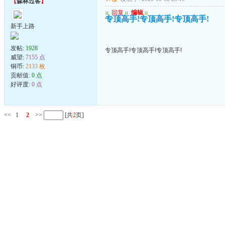
【
森林过客
】
u
回复
u
编辑
u
专顶高手!专顶高手!专顶高手!
新手上路
发帖:
1928
专顶高手!专顶高手!专顶高手!
威望:
7155 点
铜币:
2133 枚
贡献值:
0 点
好评度:
0 点
<<
1
2
>>
[共
2
页]