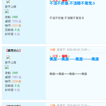
u
回复
u
编辑
u
不顶不舒服.不顶睡不着觉.$
新手上路
发帖:
1868
不顶不舒服.不顶睡不着觉.$
威望:
7155 点
铜币:
2121 枚
贡献值:
0 点
好评度:
0 点
16楼
发表于: 2026-06-02 23:08
---
【
飘零的心
】
u
回复
u
编辑
u
佩服==佩服===佩服====佩服
新手上路
发帖:
1849
佩服==佩服===佩服====佩服
威望:
7265 点
铜币:
2234 枚
贡献值:
0 点
好评度:
0 点
17楼
发表于: 2026-06-02 23:10
---