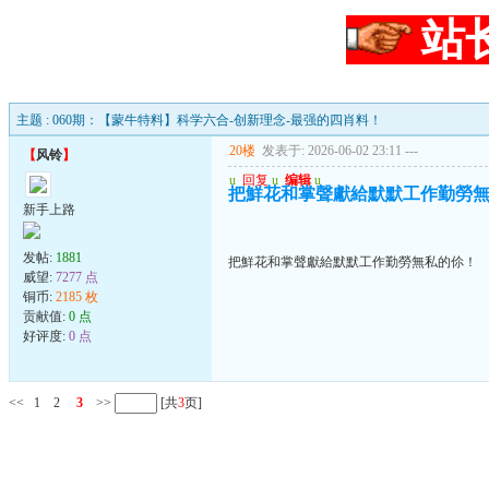
站
主题 : 060期：【蒙牛特料】科学六合-创新理念-最强的四肖料！
20楼
发表于: 2026-06-02 23:11
---
【
风铃
】
u
回复
u
编辑
u
把鮮花和掌聲獻給默默工作勤勞
新手上路
发帖:
1881
把鮮花和掌聲獻給默默工作勤勞無私的伱！
威望:
7277 点
铜币:
2185 枚
贡献值:
0 点
好评度:
0 点
<<
1
2
3
>>
[共
3
页]