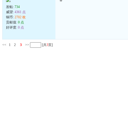
w
发帖:
734
威望:
4361 点
铜币:
2702 枚
贡献值:
0 点
好评度:
0 点
<<
1
2
3
>>
[共
3
页]