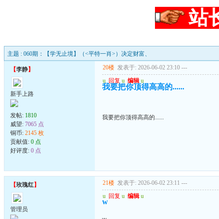
站
主题 : 060期：【学无止境】（<平特一肖>）决定财富、
20楼
发表于: 2026-06-02 23:10
---
【
李静
】
u
回复
u
编辑
u
我要把你顶得高高的......
新手上路
发帖:
1810
我要把你顶得高高的......
威望:
7065 点
铜币:
2145 枚
贡献值:
0 点
好评度:
0 点
21楼
发表于: 2026-06-02 23:11
---
【
玫瑰红
】
u
回复
u
编辑
u
w
管理员