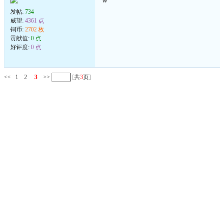
w
发帖:
734
威望:
4361 点
铜币:
2702 枚
贡献值:
0 点
好评度:
0 点
<<
1
2
3
>>
[共
3
页]