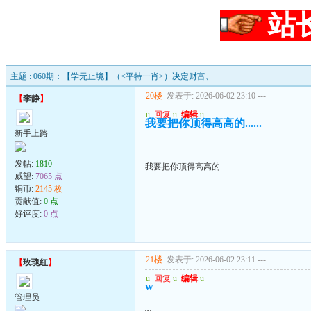
站
主题 : 060期：【学无止境】（<平特一肖>）决定财富、
20楼
发表于: 2026-06-02 23:10
---
【
李静
】
u
回复
u
编辑
u
我要把你顶得高高的......
新手上路
发帖:
1810
我要把你顶得高高的......
威望:
7065 点
铜币:
2145 枚
贡献值:
0 点
好评度:
0 点
21楼
发表于: 2026-06-02 23:11
---
【
玫瑰红
】
u
回复
u
编辑
u
w
管理员