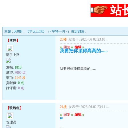
站
主题 : 060期：【学无止境】（<平特一肖>）决定财富、
20楼
发表于: 2026-06-02 23:10
---
【
李静
】
u
回复
u
编辑
u
我要把你顶得高高的......
新手上路
发帖:
1810
我要把你顶得高高的......
威望:
7065 点
铜币:
2145 枚
贡献值:
0 点
好评度:
0 点
21楼
发表于: 2026-06-02 23:11
---
【
玫瑰红
】
u
回复
u
编辑
u
w
管理员