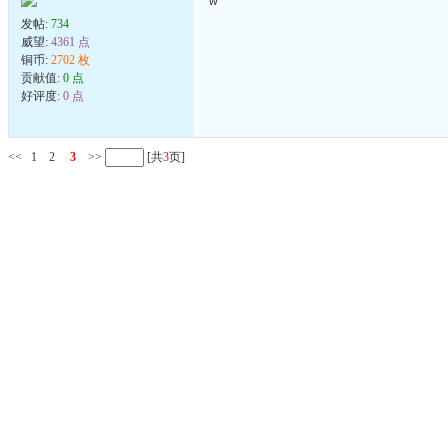
w
发帖:
734
威望:
4361 点
铜币:
2702 枚
贡献值:
0 点
好评度:
0 点
<<
1
2
3
>>
[共
3
页]