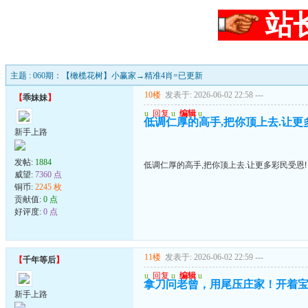
站
主题 : 060期：【橄榄花树】小赢家→精准4肖=已更新
10楼
发表于: 2026-06-02 22:58
---
【
乖妹妹
】
u
回复
u
编辑
u
低调仁厚的高手,把你顶上去.让更
新手上路
发帖:
1884
低调仁厚的高手,把你顶上去.让更多彩民受恩!
威望:
7360 点
铜币:
2245 枚
贡献值:
0 点
好评度:
0 点
11楼
发表于: 2026-06-02 22:59
---
【
千年等后
】
u
回复
u
编辑
u
拿刀问老曾，用尾压庄家！开着
新手上路