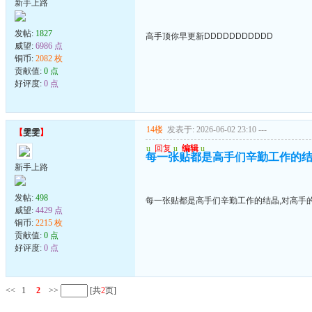
新手上路
发帖:
1827
高手顶你早更新DDDDDDDDDDD
威望:
6986 点
铜币:
2082 枚
贡献值:
0 点
好评度:
0 点
14楼
发表于: 2026-06-02 23:10
---
【
雯雯
】
u
回复
u
编辑
u
每一张贴都是高手们辛勤工作的结
新手上路
发帖:
498
每一张贴都是高手们辛勤工作的结晶,对高手
威望:
4429 点
铜币:
2215 枚
贡献值:
0 点
好评度:
0 点
<<
1
2
>>
[共
2
页]