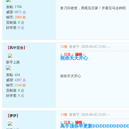
发帖:
1794
拿刀问老曾，用尾压庄家！开着宝马去种田
威望:
6971 点
铜币:
2080 枚
贡献值:
0 点
好评度:
0 点
12楼
发表于: 2026-06-02 23:02
---
【
风中百合
】
u
回复
u
编辑
u
祝你天天开心
新手上路
发帖:
434
祝你天天开心
威望:
4287 点
铜币:
2144 枚
贡献值:
0 点
好评度:
0 点
13楼
发表于: 2026-06-02 23:05
---
【
梦伊
】
u
回复
u
编辑
u
高手顶你早更新DDDDDDDDDD