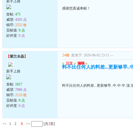
新手上路
感谢您真诚奉献！
发帖:
475
威望:
4503 点
铜币:
2252 枚
贡献值:
0 点
好评度:
0 点
24楼
发表于: 2026-06-02 23:11
---
【
紫兰水晶
】
u
回复
u
编辑
u
料不比任何人的料差...更新够早..中.
新手上路
发帖:
1817
料不比任何人的料差...更新够早..中.中.中.顶.顶
威望:
7080 点
铜币:
2133 枚
贡献值:
0 点
好评度:
0 点
<<
1
2
3
>>
[共
3
页]