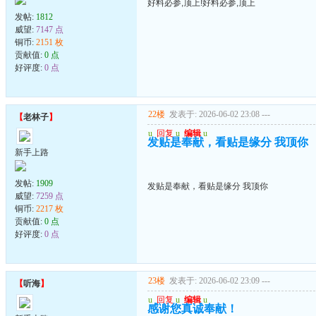
好料必参,顶上!好料必参,顶上
发帖:
1812
威望:
7147 点
铜币:
2151 枚
贡献值:
0 点
好评度:
0 点
22楼
发表于: 2026-06-02 23:08
---
【
老林子
】
u
回复
u
编辑
u
发贴是奉献，看贴是缘分 我顶你
新手上路
发帖:
1909
发贴是奉献，看贴是缘分 我顶你
威望:
7259 点
铜币:
2217 枚
贡献值:
0 点
好评度:
0 点
23楼
发表于: 2026-06-02 23:09
---
【
听海
】
u
回复
u
编辑
u
感谢您真诚奉献！