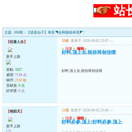
站
主题 : 060期：【逍遥仙子】单双◥全网最稳单双◤!
20楼
发表于: 2026-06-02 23:07
---
【
忧喜人生
】
u
回复
u
编辑
u
好料,顶上去,祝你再创佳绩
新手上路
发帖:
1827
好料,顶上去,祝你再创佳绩
威望:
7138 点
铜币:
2163 枚
贡献值:
0 点
好评度:
0 点
21楼
发表于: 2026-06-02 23:08
---
【
艳阳天
】
u
回复
u
编辑
u
好料必参,顶上!好料必参,顶上
新手上路