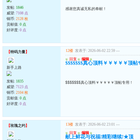
发帖:
1846
感谢您真诚无私的奉献！
威望:
7108 点
铜币:
2128 枚
贡献值:
0 点
好评度:
0 点
12楼
发表于: 2026-06-02 22:59
---
【
特码力量
】
u
回复
u
编辑
u
$$$$$$$真心顶料￥￥￥￥￥顶
新手上路
发帖:
1835
$$$$$$$真心顶料￥￥￥￥￥顶帖专用！
威望:
7123 点
铜币:
2104 枚
贡献值:
0 点
好评度:
0 点
13楼
发表于: 2026-06-02 23:01
---
【
玫瑰之约
】
u
回复
u
编辑
u
献上鲜花与祝福!精彩继续!★顶