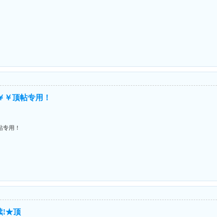
￥￥￥顶帖专用！
顶帖专用！
!★顶