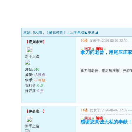
主题 : 060期：【诸葛神算】→三半单双◣更新◢
10楼
发表于: 2026-06-02 22:59
---
【
把握未来
】
u
回复
u
编辑
u
拿刀问老曾，用尾压庄
新手上路
发帖:
510
拿刀问老曾，用尾压庄家！开着
威望:
4539 点
铜币:
2270 枚
贡献值:
0 点
好评度:
0 点
11楼
发表于: 2026-06-02 22:59
---
【
你是唯一
】
u
回复
u
编辑
u
感谢您真诚无私的奉献
新手上路