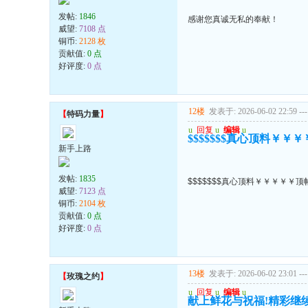
发帖:
1846
感谢您真诚无私的奉献！
威望:
7108 点
铜币:
2128 枚
贡献值:
0 点
好评度:
0 点
12楼
发表于: 2026-06-02 22:59
---
【
特码力量
】
u
回复
u
编辑
u
$$$$$$$真心顶料￥￥
新手上路
发帖:
1835
$$$$$$$真心顶料￥￥￥￥￥
威望:
7123 点
铜币:
2104 枚
贡献值:
0 点
好评度:
0 点
13楼
发表于: 2026-06-02 23:01
---
【
玫瑰之约
】
u
回复
u
编辑
u
献上鲜花与祝福!精彩继续