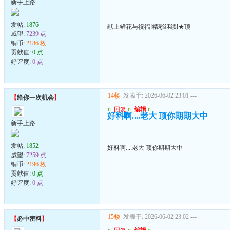
新手上路
发帖:
1876
献上鲜花与祝福!精彩继续!★顶
威望:
7239 点
铜币:
2186 枚
贡献值:
0 点
好评度:
0 点
14楼
发表于: 2026-06-02 23:01
---
【
给你一次机会
】
u
回复
u
编辑
u
好料啊....老大 顶你期期大中
新手上路
发帖:
1852
好料啊....老大 顶你期期大中
威望:
7259 点
铜币:
2196 枚
贡献值:
0 点
好评度:
0 点
15楼
发表于: 2026-06-02 23:02
---
【
必中密料
】