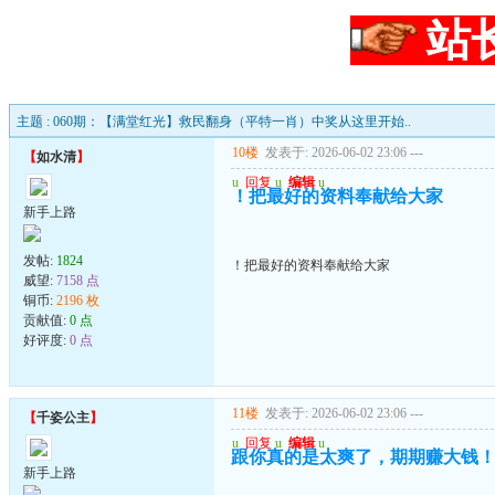
站
主题 : 060期：【满堂红光】救民翻身（平特一肖）中奖从这里开始..
10楼
发表于: 2026-06-02 23:06
---
【
如水清
】
u
回复
u
编辑
u
！把最好的资料奉献给大家
新手上路
发帖:
1824
！把最好的资料奉献给大家
威望:
7158 点
铜币:
2196 枚
贡献值:
0 点
好评度:
0 点
11楼
发表于: 2026-06-02 23:06
---
【
千姿公主
】
u
回复
u
编辑
u
跟你真的是太爽了，期期赚大钱
新手上路