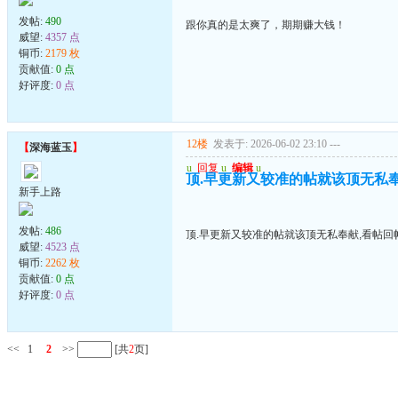
发帖:
490
跟你真的是太爽了，期期赚大钱！
威望:
4357 点
铜币:
2179 枚
贡献值:
0 点
好评度:
0 点
12楼
发表于: 2026-06-02 23:10
---
【
深海蓝玉
】
u
回复
u
编辑
u
顶.早更新又较准的帖就该顶无私
新手上路
发帖:
486
顶.早更新又较准的帖就该顶无私奉献,看帖回
威望:
4523 点
铜币:
2262 枚
贡献值:
0 点
好评度:
0 点
<<
1
2
>>
[共
2
页]