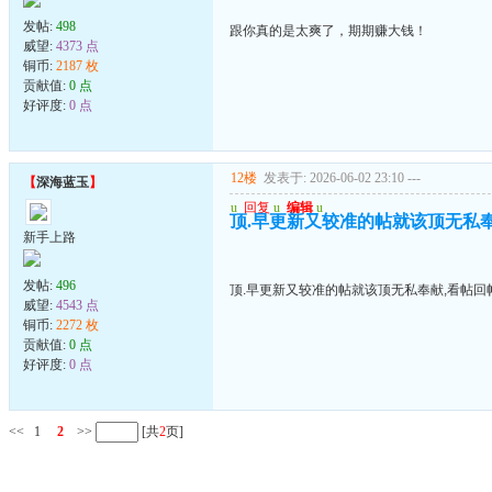
发帖:
498
跟你真的是太爽了，期期赚大钱！
威望:
4373 点
铜币:
2187 枚
贡献值:
0 点
好评度:
0 点
12楼
发表于: 2026-06-02 23:10
---
【
深海蓝玉
】
u
回复
u
编辑
u
顶.早更新又较准的帖就该顶无私
新手上路
发帖:
496
顶.早更新又较准的帖就该顶无私奉献,看帖回
威望:
4543 点
铜币:
2272 枚
贡献值:
0 点
好评度:
0 点
<<
1
2
>>
[共
2
页]