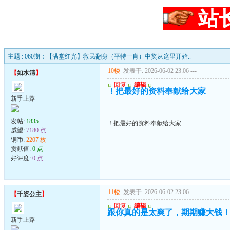
站
主题 : 060期：【满堂红光】救民翻身（平特一肖）中奖从这里开始..
10楼
发表于: 2026-06-02 23:06
---
【
如水清
】
u
回复
u
编辑
u
！把最好的资料奉献给大家
新手上路
发帖:
1835
！把最好的资料奉献给大家
威望:
7180 点
铜币:
2207 枚
贡献值:
0 点
好评度:
0 点
11楼
发表于: 2026-06-02 23:06
---
【
千姿公主
】
u
回复
u
编辑
u
跟你真的是太爽了，期期赚大钱
新手上路