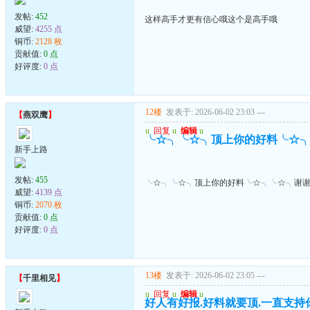
发帖:
452
这样高手才更有信心哦这个是高手哦
威望:
4255 点
铜币:
2128 枚
贡献值:
0 点
好评度:
0 点
12楼
发表于: 2026-06-02 23:03
---
【
燕双鹰
】
u
回复
u
编辑
u
╰☆╮╰☆╮顶上你的好料╰☆
新手上路
发帖:
455
╰☆╮╰☆╮顶上你的好料╰☆╮╰☆╮谢
威望:
4139 点
铜币:
2070 枚
贡献值:
0 点
好评度:
0 点
13楼
发表于: 2026-06-02 23:05
---
【
千里相见
】
u
回复
u
编辑
u
好人有好报.好料就要顶.一直支持你到