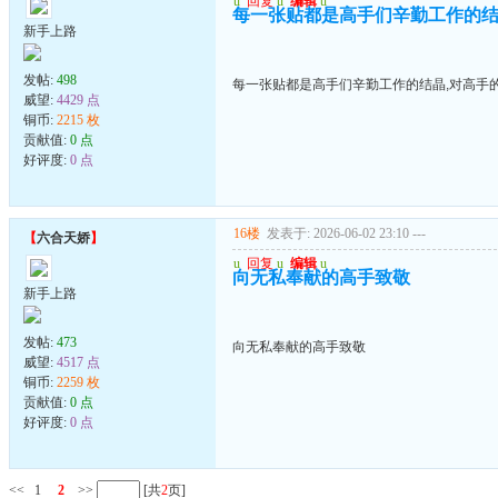
u
回复
u
编辑
u
每一张贴都是高手们辛勤工作的结
新手上路
发帖:
498
每一张贴都是高手们辛勤工作的结晶,对高手
威望:
4429 点
铜币:
2215 枚
贡献值:
0 点
好评度:
0 点
16楼
发表于: 2026-06-02 23:10
---
【
六合天娇
】
u
回复
u
编辑
u
向无私奉献的高手致敬
新手上路
发帖:
473
向无私奉献的高手致敬
威望:
4517 点
铜币:
2259 枚
贡献值:
0 点
好评度:
0 点
<<
1
2
>>
[共
2
页]