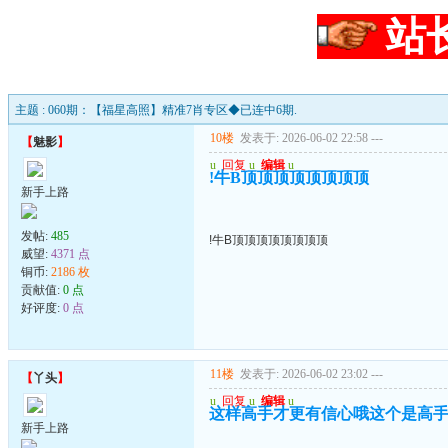
站
主题 : 060期：【福星高照】精准7肖专区◆已连中6期.
10楼
发表于: 2026-06-02 22:58
---
【
魅影
】
u
回复
u
编辑
u
!牛B顶顶顶顶顶顶顶顶
新手上路
发帖:
485
!牛B顶顶顶顶顶顶顶顶
威望:
4371 点
铜币:
2186 枚
贡献值:
0 点
好评度:
0 点
11楼
发表于: 2026-06-02 23:02
---
【
丫头
】
u
回复
u
编辑
u
这样高手才更有信心哦这个是高
新手上路