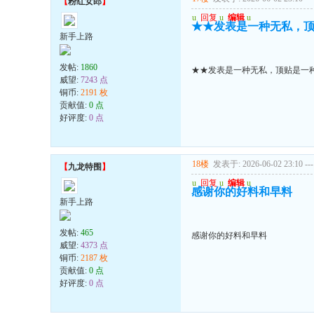
【
粉红女郎
】
u
回复
u
编辑
u
★★发表是一种无私，
新手上路
发帖:
1860
★★发表是一种无私，顶贴是一
威望:
7243 点
铜币:
2191 枚
贡献值:
0 点
好评度:
0 点
18楼
发表于: 2026-06-02 23:10
---
【
九龙特围
】
u
回复
u
编辑
u
感谢你的好料和早料
新手上路
发帖:
465
感谢你的好料和早料
威望:
4373 点
铜币:
2187 枚
贡献值:
0 点
好评度:
0 点