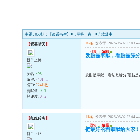
主题 : 060期：【逍遥书生】■→平特一肖→■连续爆中!
10楼
发表于: 2026-06-02 23:03
---
【
紫暮晴天
】
u
回复
u
编辑
u
发贴是奉献，看贴是缘分.
新手上路
发帖:
493
发贴是奉献，看贴是缘分.顶贴是友
威望:
4481 点
铜币:
2241 枚
贡献值:
0 点
好评度:
0 点
11楼
发表于: 2026-06-02 23:04
---
【
红姐传奇
】
u
回复
u
编辑
u
把最好的料奉献给大家
新手上路