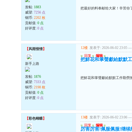
发帖:
1883
把最好的料奉献给大家！辛苦你
威望:
7256 点
铜币:
2202 枚
贡献值:
0 点
好评度:
0 点
12楼
发表于: 2026-06-02 23:05
---
【
风雨惜情
】
u
回复
u
编辑
u
把鮮花和掌聲獻給默默
新手上路
发帖:
1876
把鮮花和掌聲獻給默默工作勤勞
威望:
7333 点
铜币:
2198 枚
贡献值:
0 点
好评度:
0 点
13楼
发表于: 2026-06-02 23:06
---
【
彩色蝴蝶
】
u
回复
u
编辑
u
厉害厉害!佩服佩服!继续