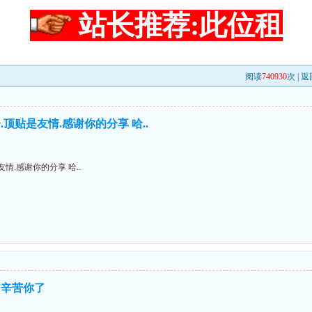
站长推荐:此位租
阅读
740930
次 |
返
顶贴是友情.感谢你的分享 哈..
情.感谢你的分享 哈..
！辛苦你了