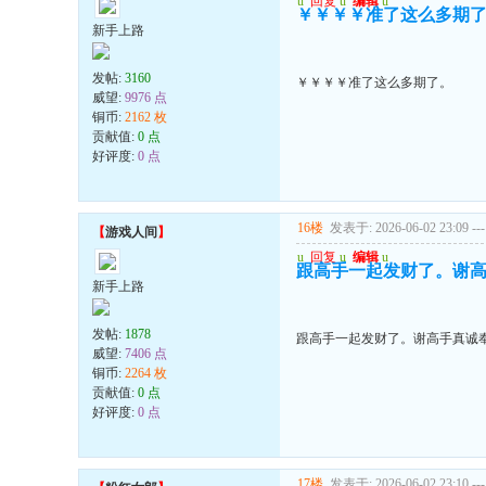
u
回复
u
编辑
u
￥￥￥￥准了这么多期
新手上路
发帖:
3160
￥￥￥￥准了这么多期了。
威望:
9976 点
铜币:
2162 枚
贡献值:
0 点
好评度:
0 点
16楼
发表于: 2026-06-02 23:09
---
【
游戏人间
】
u
回复
u
编辑
u
跟高手一起发财了。谢
新手上路
发帖:
1878
跟高手一起发财了。谢高手真诚
威望:
7406 点
铜币:
2264 枚
贡献值:
0 点
好评度:
0 点
17楼
发表于: 2026-06-02 23:10
---