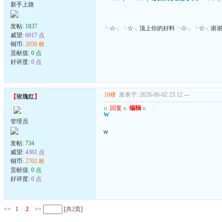
新手上路
发帖:
1837
╰☆╮╰☆╮顶上你的好料╰☆╮╰☆╮谢
威望:
6917 点
铜币:
2050 枚
贡献值:
0 点
好评度:
0 点
18楼
发表于: 2026-06-02 23:12
---
【
玫瑰红
】
u
回复
u
编辑
u
w
管理员
w
发帖:
734
威望:
4361 点
铜币:
2702 枚
贡献值:
0 点
好评度:
0 点
<<
1
2
>>
[共
2
页]