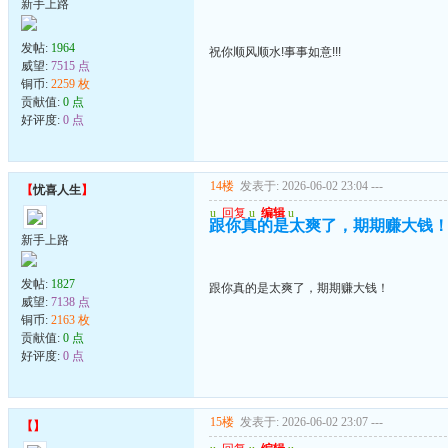
新手上路
发帖:
1964
祝你顺风顺水!事事如意!!!
威望:
7515 点
铜币:
2259 枚
贡献值:
0 点
好评度:
0 点
14楼
发表于: 2026-06-02 23:04
---
【
忧喜人生
】
u
回复
u
编辑
u
跟你真的是太爽了，期期赚大钱
新手上路
发帖:
1827
跟你真的是太爽了，期期赚大钱！
威望:
7138 点
铜币:
2163 枚
贡献值:
0 点
好评度:
0 点
15楼
发表于: 2026-06-02 23:07
---
【
】