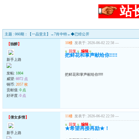
站
主题 : 060期：【一品堂主】→7肖中特←◆已经公开
10楼
发表于: 2026-06-02 22:58
---
【
独醉
】
u
回复
u
编辑
u
把鲜花和掌声献给你!!!!!
新手上路
发帖:
1804
把鲜花和掌声献给你!!!!!
威望:
6972 点
铜币:
2057 枚
贡献值:
0 点
好评度:
0 点
11楼
发表于: 2026-06-02 22:59
---
【
倩女多情
】
u
回复
u
编辑
u
★希望再接再励★！
新手上路