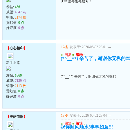
★希望再接再励★！
发帖:
456
威望:
4347 点
铜币:
2174 枚
贡献值:
0 点
好评度:
0 点
12楼
发表于: 2026-06-02 23:01
---
【
心心相印
】
u
回复
u
编辑
u
(*^__^*) 辛苦了，谢谢你无私的
新手上路
发帖:
1860
(*^__^*) 辛苦了，谢谢你无私的奉献
威望:
7139 点
铜币:
2113 枚
贡献值:
0 点
好评度:
0 点
13楼
发表于: 2026-06-02 23:04
---
【
美丽依旧
】
u
回复
u
编辑
u
祝你顺风顺水!事事如意!!!