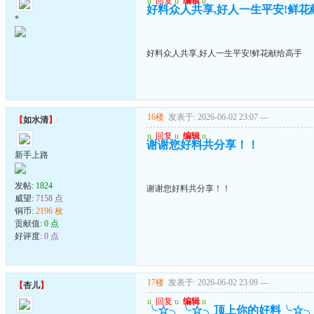
u
回复
u
编辑
u
好料众人共享,好人一生平安!鲜花
*
好料众人共享,好人一生平安!鲜花献给高手
16楼
发表于: 2026-06-02 23:07
---
【
如水清
】
u
回复
u
编辑
u
谢谢您好料共分享！！
新手上路
发帖:
1824
谢谢您好料共分享！！
威望:
7158 点
铜币:
2196 枚
贡献值:
0 点
好评度:
0 点
17楼
发表于: 2026-06-02 23:09
---
【
杏儿
】
u
回复
u
编辑
u
╰☆╮╰☆╮顶上你的好料╰☆