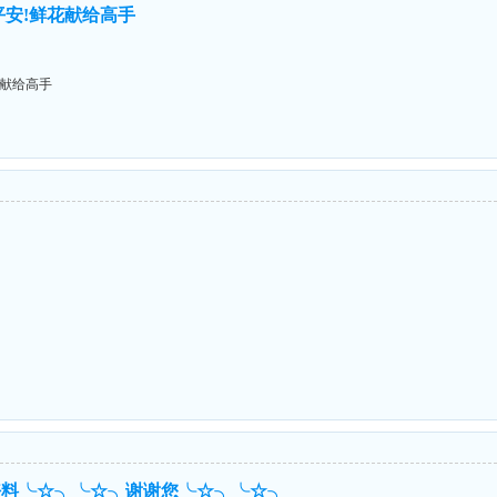
平安!鲜花献给高手
花献给高手
好料╰☆╮╰☆╮谢谢您╰☆╮╰☆╮