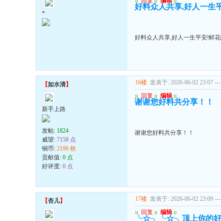
u
回复
u
编辑
u
好料众人共享,好人一生
*
好料众人共享,好人一生平安!鲜
16楼
发表于: 2026-06-02 23:07
---
【
如水清
】
u
回复
u
编辑
u
谢谢您好料共分享！！
新手上路
发帖:
1824
谢谢您好料共分享！！
威望:
7158 点
铜币:
2196 枚
贡献值:
0 点
好评度:
0 点
17楼
发表于: 2026-06-02 23:09
---
【
杏儿
】
u
回复
u
编辑
u
╰☆╮╰☆╮顶上你的