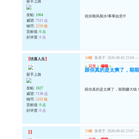
新手上路
发帖:
1964
祝你顺风顺水!事事如意!!!
威望:
7515 点
铜币:
2259 枚
贡献值:
0 点
好评度:
0 点
14楼
发表于: 2026-06-02 23:04
---
【
忧喜人生
】
u
回复
u
编辑
u
跟你真的是太爽了，期
新手上路
发帖:
1827
跟你真的是太爽了，期期赚大钱
威望:
7138 点
铜币:
2163 枚
贡献值:
0 点
好评度:
0 点
15楼
发表于: 2026-06-02 23:07
---
【
】