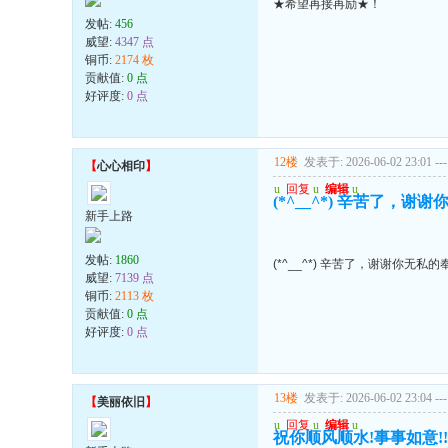
★希望再接再励★！
发帖:
456
威望:
4347 点
铜币:
2174 枚
贡献值:
0 点
好评度:
0 点
12楼
发表于: 2026-06-02 23:01
---
【
心心相印
】
u
回复
u
编辑
u
(*^__^*) 辛苦了，谢
新手上路
发帖:
1860
(*^__^*) 辛苦了，谢谢你无私的
威望:
7139 点
铜币:
2113 枚
贡献值:
0 点
好评度:
0 点
13楼
发表于: 2026-06-02 23:04
---
【
美丽依旧
】
u
回复
u
编辑
u
祝你顺风顺水!事事如意!!