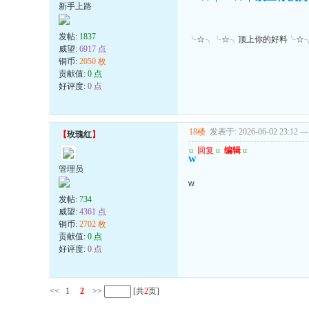
新手上路
发帖:
1837
╰☆╮╰☆╮顶上你的好料╰☆
威望:
6917 点
铜币:
2050 枚
贡献值:
0 点
好评度:
0 点
18楼
发表于: 2026-06-02 23:12
---
【
玫瑰红
】
u
回复
u
编辑
u
w
管理员
w
发帖:
734
威望:
4361 点
铜币:
2702 枚
贡献值:
0 点
好评度:
0 点
<<
1
2
>>
[共
2
页]