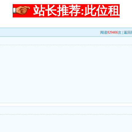
站长推荐:此位租
阅读
829406
次 |
返回