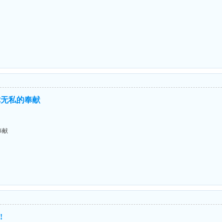
谢你无私的奉献
奉献
!