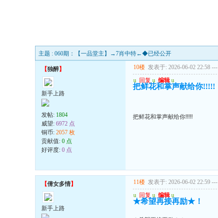
主题 : 060期：【一品堂主】→7肖中特←◆已经公开
10楼
发表于: 2026-06-02 22:58
---
【
独醉
】
u
回复
u
编辑
u
把鲜花和掌声献给你!!!!!
新手上路
发帖:
1804
把鲜花和掌声献给你!!!!!
威望:
6972 点
铜币:
2057 枚
贡献值:
0 点
好评度:
0 点
11楼
发表于: 2026-06-02 22:59
---
【
倩女多情
】
u
回复
u
编辑
u
★希望再接再励★！
新手上路