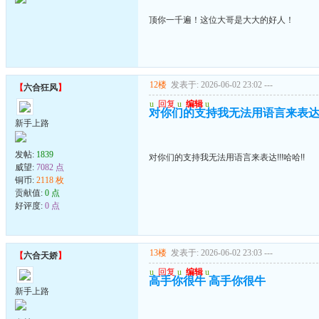
顶你一千遍！这位大哥是大大的好人！
12楼
发表于: 2026-06-02 23:02
---
【
六合狂风
】
u
回复
u
编辑
u
对你们的支持我无法用语言来表达!!
新手上路
发帖:
1839
对你们的支持我无法用语言来表达!!!哈哈!!
威望:
7082 点
铜币:
2118 枚
贡献值:
0 点
好评度:
0 点
13楼
发表于: 2026-06-02 23:03
---
【
六合天娇
】
u
回复
u
编辑
u
高手你很牛 高手你很牛
新手上路