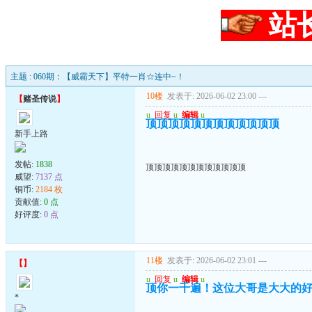
站
主题 : 060期：【威霸天下】平特一肖☆连中~！
10楼
发表于: 2026-06-02 23:00
---
【
赌圣传说
】
u
回复
u
编辑
u
顶顶顶顶顶顶顶顶顶顶顶顶
新手上路
发帖:
1838
顶顶顶顶顶顶顶顶顶顶顶顶
威望:
7137 点
铜币:
2184 枚
贡献值:
0 点
好评度:
0 点
11楼
发表于: 2026-06-02 23:01
---
【
】
u
回复
u
编辑
u
顶你一千遍！这位大哥是大大的
*