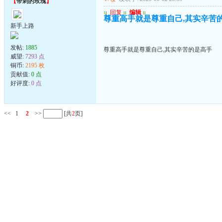
【
带刺的玫瑰
】
u
回复
u
编辑
u
尊重高手就是尊重自己,其实辛苦
新手上路
发帖:
1885
尊重高手就是尊重自己,其实辛苦的是高手
威望:
7293 点
铜币:
2195 枚
贡献值:
0 点
好评度:
0 点
<<
1
2
>>
[共
2
页]