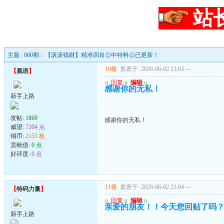
站
主题 : 060期：【滚滚钱财】精准四肖㊣中特料㊣已更新！
10楼
发表于: 2026-06-02 23:03
---
【
凰语
】
u
回复
u
编辑
u
感谢你的无私！
新手上路
发帖:
1869
感谢你的无私！
威望:
7204 点
铜币:
2155 枚
贡献值:
0 点
好评度:
0 点
11楼
发表于: 2026-06-02 23:04
---
【
特码力量
】
u
回复
u
编辑
u
亲爱的朋友！！今天您回贴了吗
新手上路