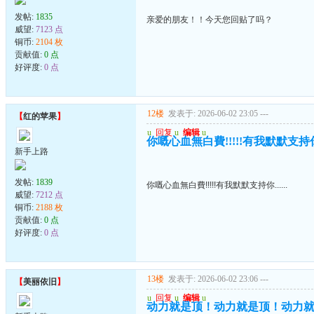
发帖:
1835
亲爱的朋友！！今天您回贴了吗？
威望:
7123 点
铜币:
2104 枚
贡献值:
0 点
好评度:
0 点
12楼
发表于: 2026-06-02 23:05
---
【
红的苹果
】
u
回复
u
编辑
u
你嘅心血無白費!!!!!有我默默支持你..
新手上路
发帖:
1839
你嘅心血無白費!!!!!有我默默支持你......
威望:
7212 点
铜币:
2188 枚
贡献值:
0 点
好评度:
0 点
13楼
发表于: 2026-06-02 23:06
---
【
美丽依旧
】
u
回复
u
编辑
u
动力就是顶！动力就是顶！动力