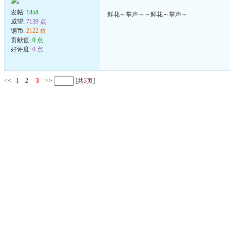
发帖:
1858
鲜花～掌声～～鲜花～掌声～
威望:
7139 点
铜币:
2122 枚
贡献值:
0 点
好评度:
0 点
<<
1
2
3
>>
[共
3
页]