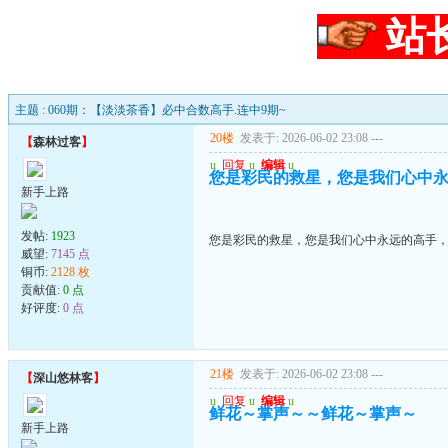
站
主题 : 060期：【淡淡茶香】必中合数高手.连中9期~
20楼
发表于: 2026-06-02 23:08
---
【
森林过客
】
u
回复
u
编辑
u
您是彩民的救星，您是我们心中
新手上路
发帖:
1923
您是彩民的救星，您是我们心中永远的高手
威望:
7145 点
铜币:
2128 枚
贡献值:
0 点
好评度:
0 点
21楼
发表于: 2026-06-02 23:08
---
【
深山悠林客
】
u
回复
u
编辑
u
鲜花～掌声～～鲜花～掌声～
新手上路