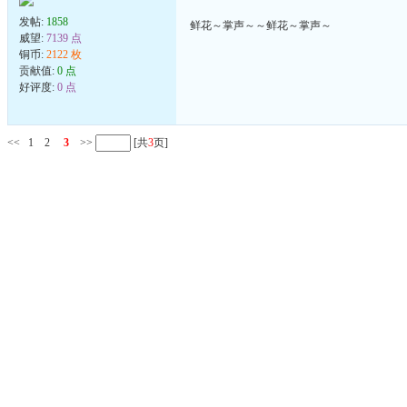
发帖:
1858
鲜花～掌声～～鲜花～掌声～
威望:
7139 点
铜币:
2122 枚
贡献值:
0 点
好评度:
0 点
<<
1
2
3
>>
[共
3
页]