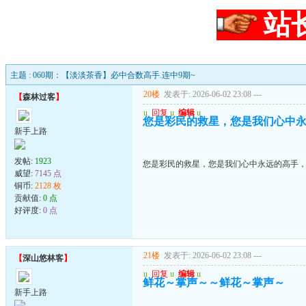
站
主题 : 060期：【淡淡茶香】必中合数高手.连中9期~
20楼
发表于: 2026-06-02 23:08
---
【
森林过客
】
u
回复
u
编辑
u
您是彩民的救星，您是我们心中
新手上路
发帖:
1923
您是彩民的救星，您是我们心中永远的高手
威望:
7145 点
铜币:
2128 枚
贡献值:
0 点
好评度:
0 点
21楼
发表于: 2026-06-02 23:08
---
【
深山悠林客
】
u
回复
u
编辑
u
鲜花～掌声～～鲜花～掌声～
新手上路