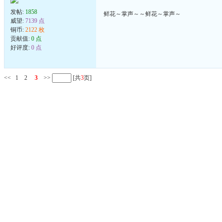
发帖:
1858
鲜花～掌声～～鲜花～掌声～
威望:
7139 点
铜币:
2122 枚
贡献值:
0 点
好评度:
0 点
<<
1
2
3
>>
[共
3
页]