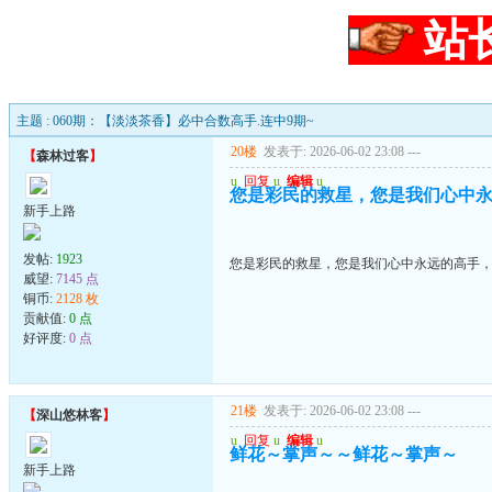
站
主题 : 060期：【淡淡茶香】必中合数高手.连中9期~
20楼
发表于: 2026-06-02 23:08
---
【
森林过客
】
u
回复
u
编辑
u
您是彩民的救星，您是我们心中
新手上路
发帖:
1923
您是彩民的救星，您是我们心中永远的高手
威望:
7145 点
铜币:
2128 枚
贡献值:
0 点
好评度:
0 点
21楼
发表于: 2026-06-02 23:08
---
【
深山悠林客
】
u
回复
u
编辑
u
鲜花～掌声～～鲜花～掌声～
新手上路