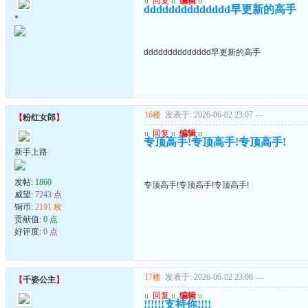
u
回复
u
编辑
u
dddddddddddddd早更新的高手
*
dddddddddddddd早更新的高手
16楼
发表于: 2026-06-02 23:07
---
【
粉红女郎
】
u
回复
u
编辑
u
专顶高手!专顶高手!专顶高手!
新手上路
发帖:
1860
专顶高手!专顶高手!专顶高手!
威望:
7243 点
铜币:
2191 枚
贡献值:
0 点
好评度:
0 点
17楼
发表于: 2026-06-02 23:08
---
【
千姿公主
】
u
回复
u
编辑
u
!!!!!!支持你!!!!