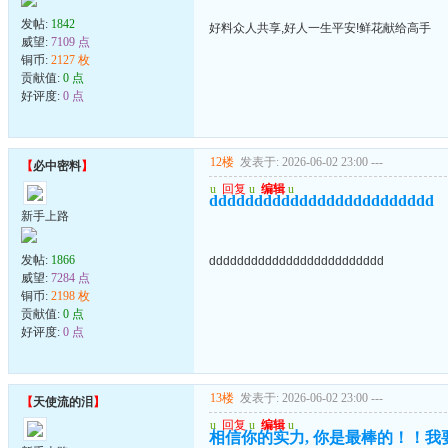
发帖:
1842
好料众人共享,好人一生平安!鲜花献给高手
威望:
7109 点
铜币:
2127 枚
贡献值:
0 点
好评度:
0 点
12楼
发表于: 2026-06-02 23:00
---
【
必中密料
】
u
回复
u
编辑
u
ddddddddddddddddddddddddd
新手上路
发帖:
1866
ddddddddddddddddddddddddd
威望:
7284 点
铜币:
2198 枚
贡献值:
0 点
好评度:
0 点
13楼
发表于: 2026-06-02 23:00
---
【
天使流的泪
】
u
回复
u
编辑
u
相信你的实力, 你是最棒的！！我