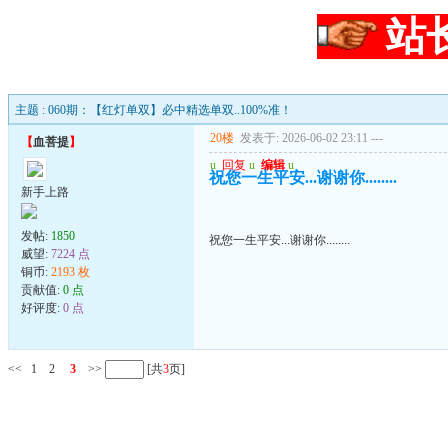
站
主题 : 060期：【红灯单双】必中精选单双..100%准！
20楼
发表于: 2026-06-02 23:11
---
【
血菩提
】
u
回复
u
编辑
u
祝您一生平安...谢谢你........
新手上路
发帖:
1850
祝您一生平安...谢谢你........
威望:
7224 点
铜币:
2193 枚
贡献值:
0 点
好评度:
0 点
<<
1
2
3
>>
[共
3
页]