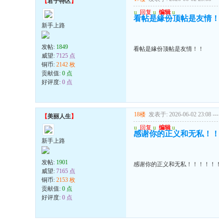
【
君子特区
】
u
回复
u
编辑
u
看帖是緣份顶帖是友情
新手上路
发帖:
1849
看帖是緣份顶帖是友情！！
威望:
7125 点
铜币:
2142 枚
贡献值:
0 点
好评度:
0 点
18楼
发表于: 2026-06-02 23:08
---
【
美丽人生
】
u
回复
u
编辑
u
感谢你的正义和无私！
新手上路
发帖:
1901
感谢你的正义和无私！！！！！
威望:
7165 点
铜币:
2153 枚
贡献值:
0 点
好评度:
0 点