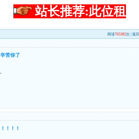
站长推荐:此位租
阅读
765382
次 |
返
！辛苦你了
了
！！！！！