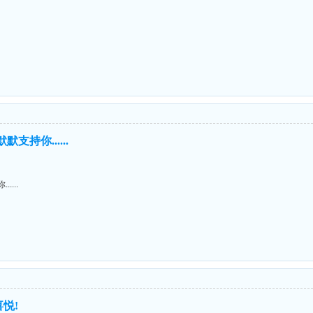
！
支持你......
....
悦!