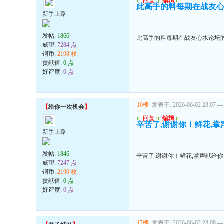
u
回复
u
编辑
u
此高手的料每期在战友心
新手上路
发帖:
1866
此高手的料每期在战友心水论坛的
威望:
7284 点
铜币:
2198 枚
贡献值:
0 点
好评度:
0 点
16楼
发表于: 2026-06-02 23:07
---
【
给你一次机会
】
u
回复
u
编辑
u
辛苦了,谢谢你！鲜花,
新手上路
发帖:
1846
辛苦了,谢谢你！鲜花,掌声献给
威望:
7247 点
铜币:
2190 枚
贡献值:
0 点
好评度:
0 点
17楼
发表于: 2026-06-02 23:08
---