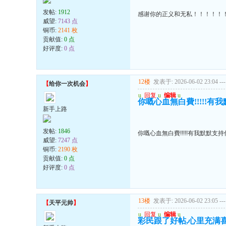
发帖:
1912
感谢你的正义和无私！！！！！
威望:
7143 点
铜币:
2141 枚
贡献值:
0 点
好评度:
0 点
12楼
发表于: 2026-06-02 23:04
---
【
给你一次机会
】
u
回复
u
编辑
u
你嘅心血無白費!!!!!有我默默
新手上路
发帖:
1846
你嘅心血無白費!!!!!有我默默支持你..
威望:
7247 点
铜币:
2190 枚
贡献值:
0 点
好评度:
0 点
13楼
发表于: 2026-06-02 23:05
---
【
天平元帅
】
u
回复
u
编辑
u
彩民跟了好帖,心里充满喜