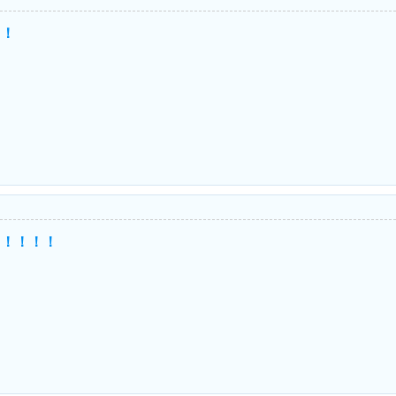
！！
！！！！！
！