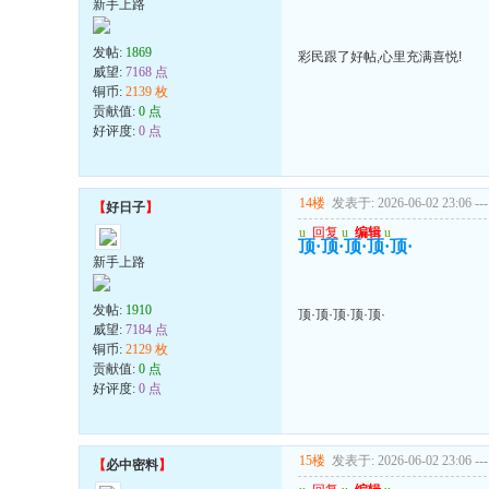
新手上路
发帖:
1869
彩民跟了好帖,心里充满喜悦!
威望:
7168 点
铜币:
2139 枚
贡献值:
0 点
好评度:
0 点
14楼
发表于: 2026-06-02 23:06
---
【
好日子
】
u
回复
u
编辑
u
顶·顶·顶·顶·顶·
新手上路
发帖:
1910
顶·顶·顶·顶·顶·
威望:
7184 点
铜币:
2129 枚
贡献值:
0 点
好评度:
0 点
15楼
发表于: 2026-06-02 23:06
---
【
必中密料
】