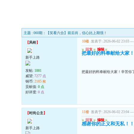
主题 : 060期：【笑看六合】前后肖，信心比上期强！
10楼
发表于: 2026-06-02 23:03
---
【
风铃
】
u
回复
u
编辑
u
把最好的料奉献给大家
新手上路
发帖:
1881
把最好的料奉献给大家！辛苦你
威望:
7277 点
铜币:
2185 枚
贡献值:
0 点
好评度:
0 点
11楼
发表于: 2026-06-02 23:04
---
【
时尚公主
】
u
回复
u
编辑
u
感谢你的正义和无私！
新手上路