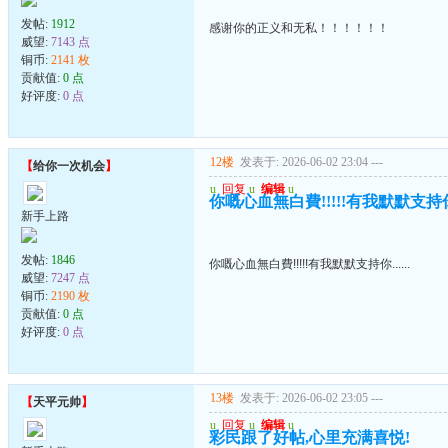
发帖:
1912
感谢你的正义和无私！！！！！！
威望:
7143 点
铜币:
2141 枚
贡献值:
0 点
好评度:
0 点
12楼
发表于: 2026-06-02 23:04
---
【
给你一次机会
】
u
回复
u
编辑
u
你嘅心血無白費!!!!!有我默默支持你..
新手上路
发帖:
1846
你嘅心血無白費!!!!!有我默默支持你......
威望:
7247 点
铜币:
2190 枚
贡献值:
0 点
好评度:
0 点
13楼
发表于: 2026-06-02 23:05
---
【
天平元帅
】
u
回复
u
编辑
u
彩民跟了好帖,心里充满喜悦!