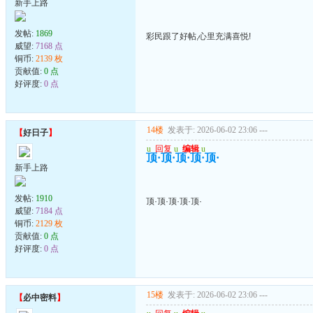
新手上路
发帖:
1869
彩民跟了好帖,心里充满喜悦!
威望:
7168 点
铜币:
2139 枚
贡献值:
0 点
好评度:
0 点
14楼
发表于: 2026-06-02 23:06
---
【
好日子
】
u
回复
u
编辑
u
顶·顶·顶·顶·顶·
新手上路
发帖:
1910
顶·顶·顶·顶·顶·
威望:
7184 点
铜币:
2129 枚
贡献值:
0 点
好评度:
0 点
15楼
发表于: 2026-06-02 23:06
---
【
必中密料
】