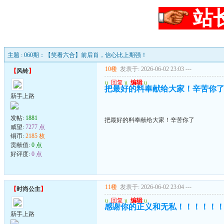
站
主题 : 060期：【笑看六合】前后肖，信心比上期强！
10楼
发表于: 2026-06-02 23:03
---
【
风铃
】
u
回复
u
编辑
u
把最好的料奉献给大家！辛苦你
新手上路
发帖:
1881
把最好的料奉献给大家！辛苦你了
威望:
7277 点
铜币:
2185 枚
贡献值:
0 点
好评度:
0 点
11楼
发表于: 2026-06-02 23:04
---
【
时尚公主
】
u
回复
u
编辑
u
感谢你的正义和无私！！！！！
新手上路