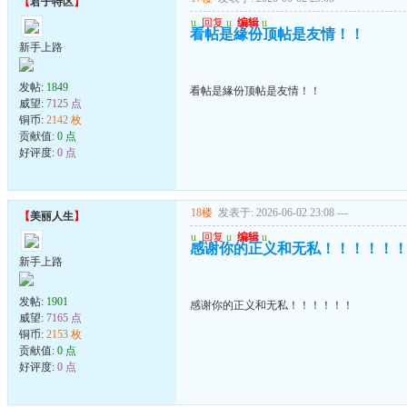
【
君子特区
】
u
回复
u
编辑
u
看帖是緣份顶帖是友情！！
新手上路
发帖:
1849
看帖是緣份顶帖是友情！！
威望:
7125 点
铜币:
2142 枚
贡献值:
0 点
好评度:
0 点
18楼
发表于: 2026-06-02 23:08
---
【
美丽人生
】
u
回复
u
编辑
u
感谢你的正义和无私！！！！！
新手上路
发帖:
1901
感谢你的正义和无私！！！！！！
威望:
7165 点
铜币:
2153 枚
贡献值:
0 点
好评度:
0 点