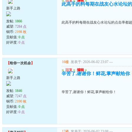
u
回复
u
编辑
u
此高手的料每期在战友心水论坛的
新手上路
发帖:
1866
此高手的料每期在战友心水论坛的点击率都超
威望:
7284 点
铜币:
2198 枚
贡献值:
0 点
好评度:
0 点
16楼
发表于: 2026-06-02 23:07
---
【
给你一次机会
】
u
回复
u
编辑
u
辛苦了,谢谢你！鲜花,掌声献给你
新手上路
发帖:
1846
辛苦了,谢谢你！鲜花,掌声献给你！
威望:
7247 点
铜币:
2190 枚
贡献值:
0 点
好评度:
0 点
17楼
发表于: 2026-06-02 23:08
---