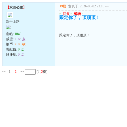
19楼
发表于: 2026-06-02 23:10
---
【
水晶公主
】
u
回复
u
编辑
u
跟定你了，顶顶顶！
新手上路
发帖:
1840
跟定你了，顶顶顶！
威望:
7166 点
铜币:
2183 枚
贡献值:
0 点
好评度:
0 点
<<
1
2
>>
[共
2
页]