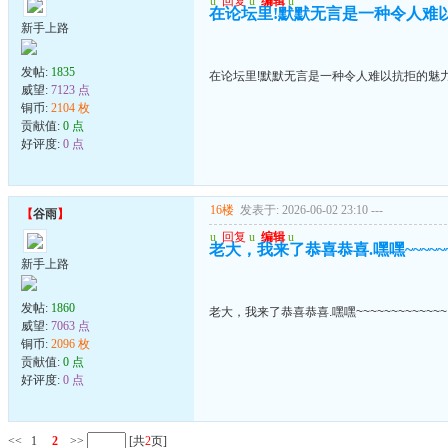
u
回复
u
编辑
u
在论坛里!默默无言是一种令人难
新手上路
发帖:
1835
在论坛里!默默无言是一种令人难以抗拒的魅
威望:
7123 点
铜币:
2104 枚
贡献值:
0 点
好评度:
0 点
16楼
发表于: 2026-06-02 23:10
---
【
谷雨
】
u
回复
u
编辑
u
老大，我来了恭喜恭喜.嘿嘿~~~~~~~
新手上路
发帖:
1860
老大，我来了恭喜恭喜.嘿嘿~~~~~~~~~~~~~
威望:
7063 点
铜币:
2096 枚
贡献值:
0 点
好评度:
0 点
<<
1
2
>>
[共
2
页]