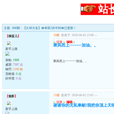
站
主题 : 060期：【久仰大名】〓单双2肖中特〓已更新！
10楼
发表于: 2026-06-02 23:00
---
【
柳蓝儿
】
u
回复
u
编辑
u
乘风而上~~~~~~加油。。
新手上路
发帖:
1908
乘风而上~~~~~~加油。。
威望:
7397 点
铜币:
2199 枚
贡献值:
0 点
好评度:
0 点
11楼
发表于: 2026-06-02 23:01
---
【
魅影
】
u
回复
u
编辑
u
谢谢你的无私奉献!我把你顶上天啦
新手上路