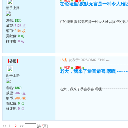
u
回复
u
编辑
u
在论坛里!默默无言是一种令人难
新手上路
发帖:
1835
在论坛里!默默无言是一种令人难以抗拒的魅
威望:
7123 点
铜币:
2104 枚
贡献值:
0 点
好评度:
0 点
16楼
发表于: 2026-06-02 23:10
---
【
谷雨
】
u
回复
u
编辑
u
老大，我来了恭喜恭喜.嘿嘿~~~~~~~
新手上路
发帖:
1860
老大，我来了恭喜恭喜.嘿嘿~~~~~~~~~~~~~
威望:
7063 点
铜币:
2096 枚
贡献值:
0 点
好评度:
0 点
<<
1
2
>>
[共
2
页]