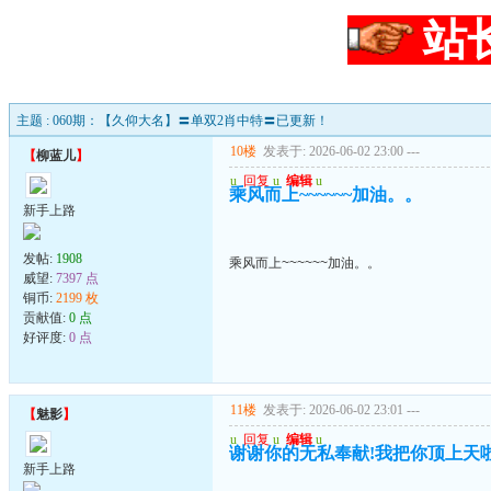
站
主题 : 060期：【久仰大名】〓单双2肖中特〓已更新！
10楼
发表于: 2026-06-02 23:00
---
【
柳蓝儿
】
u
回复
u
编辑
u
乘风而上~~~~~~加油。。
新手上路
发帖:
1908
乘风而上~~~~~~加油。。
威望:
7397 点
铜币:
2199 枚
贡献值:
0 点
好评度:
0 点
11楼
发表于: 2026-06-02 23:01
---
【
魅影
】
u
回复
u
编辑
u
谢谢你的无私奉献!我把你顶上天啦
新手上路