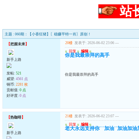
站
主题 : 060期：【小香狂猪】〖稳赚平特一肖〗原创！
20楼
发表于: 2026-06-02 23:06
---
【
把握未来
】
u
回复
u
编辑
u
你是我最崇拜的高手
新手上路
发帖:
521
你是我最崇拜的高手
威望:
4561 点
铜币:
2281 枚
贡献值:
0 点
好评度:
0 点
21楼
发表于: 2026-06-02 23:07
---
【
热咖啡
】
u
回复
u
编辑
u
老大永远支持你```加油``加油加
新手上路