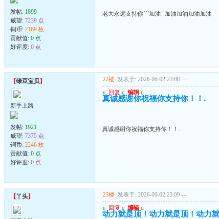
发帖:
1899
老大永远支持你```加油``加油加油加油加油
威望:
7239 点
铜币:
2169 枚
贡献值:
0 点
好评度:
0 点
22楼
发表于: 2026-06-02 23:08
---
【
绿豆宝贝
】
u
回复
u
编辑
u
真诚感谢你祝福你支持你！！.
新手上路
发帖:
1921
真诚感谢你祝福你支持你！！.
威望:
7375 点
铜币:
2246 枚
贡献值:
0 点
好评度:
0 点
23楼
发表于: 2026-06-02 23:09
---
【
丫头
】
u
回复
u
编辑
u
动力就是顶！动力就是顶！动力