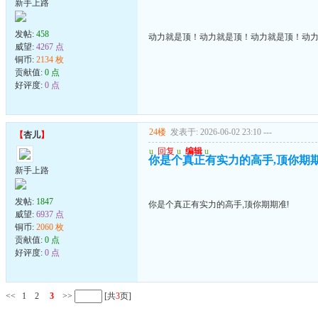
新手上路
发帖:
458
动力就是顶！动力就是顶！动力就是顶！动
威望:
4267 点
铜币:
2134 枚
贡献值:
0 点
好评度:
0 点
24楼
发表于: 2026-06-02 23:10
---
【
杏儿
】
u
回复
u
编辑
u
你是个真正有实力的高手,顶你期期
新手上路
发帖:
1847
你是个真正有实力的高手,顶你期期准!
威望:
6937 点
铜币:
2060 枚
贡献值:
0 点
好评度:
0 点
<<
1
2
3
>>
[共
3
页]