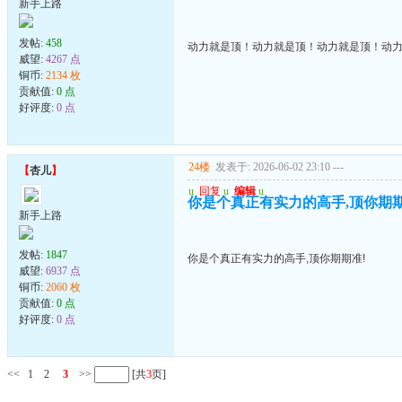
新手上路
发帖:
458
动力就是顶！动力就是顶！动力就是顶！动
威望:
4267 点
铜币:
2134 枚
贡献值:
0 点
好评度:
0 点
24楼
发表于: 2026-06-02 23:10
---
【
杏儿
】
u
回复
u
编辑
u
你是个真正有实力的高手,顶你期期
新手上路
发帖:
1847
你是个真正有实力的高手,顶你期期准!
威望:
6937 点
铜币:
2060 枚
贡献值:
0 点
好评度:
0 点
<<
1
2
3
>>
[共
3
页]