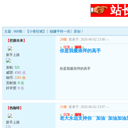
站
主题 : 060期：【小香狂猪】〖稳赚平特一肖〗原创！
20楼
发表于: 2026-06-02 23:06
---
【
把握未来
】
u
回复
u
编辑
u
你是我最崇拜的高手
新手上路
发帖:
521
你是我最崇拜的高手
威望:
4561 点
铜币:
2281 枚
贡献值:
0 点
好评度:
0 点
21楼
发表于: 2026-06-02 23:07
---
【
热咖啡
】
u
回复
u
编辑
u
老大永远支持你```加油``加油加
新手上路