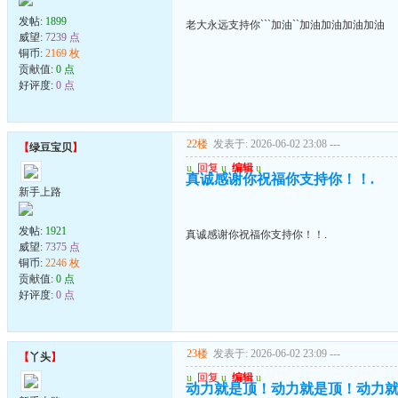
发帖:
1899
老大永远支持你```加油``加油加油加油加油
威望:
7239 点
铜币:
2169 枚
贡献值:
0 点
好评度:
0 点
22楼
发表于: 2026-06-02 23:08
---
【
绿豆宝贝
】
u
回复
u
编辑
u
真诚感谢你祝福你支持你！！.
新手上路
发帖:
1921
真诚感谢你祝福你支持你！！.
威望:
7375 点
铜币:
2246 枚
贡献值:
0 点
好评度:
0 点
23楼
发表于: 2026-06-02 23:09
---
【
丫头
】
u
回复
u
编辑
u
动力就是顶！动力就是顶！动力