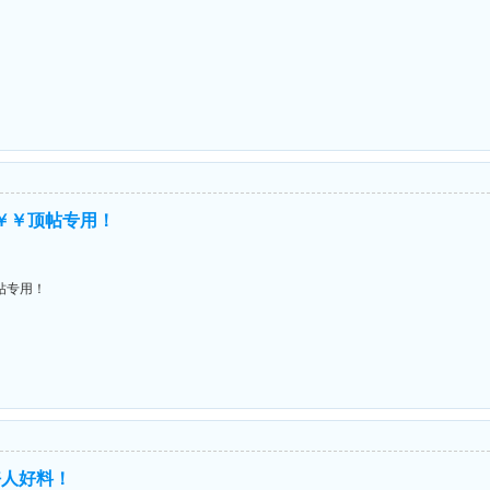
￥￥￥顶帖专用！
顶帖专用！
好人好料！