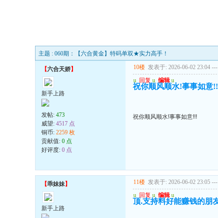
主题 : 060期：【六合黄金】特码单双★实力高手！
10楼
发表于: 2026-06-02 23:04
---
【
六合天娇
】
u
回复
u
编辑
u
祝你顺风顺水!事事如意!!
新手上路
发帖:
473
祝你顺风顺水!事事如意!!!
威望:
4517 点
铜币:
2259 枚
贡献值:
0 点
好评度:
0 点
11楼
发表于: 2026-06-02 23:05
---
【
乖妹妹
】
u
回复
u
编辑
u
顶.支持料好能赚钱的朋
新手上路