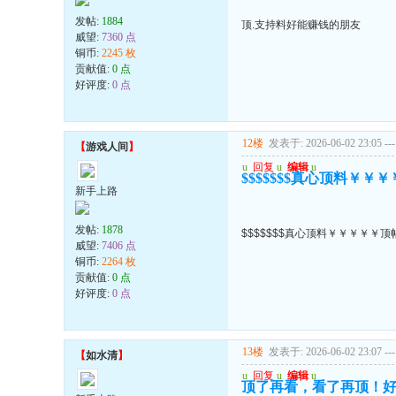
发帖:
1884
顶.支持料好能赚钱的朋友
威望:
7360 点
铜币:
2245 枚
贡献值:
0 点
好评度:
0 点
12楼
发表于: 2026-06-02 23:05
---
【
游戏人间
】
u
回复
u
编辑
u
$$$$$$$真心顶料￥￥
新手上路
发帖:
1878
$$$$$$$真心顶料￥￥￥￥￥
威望:
7406 点
铜币:
2264 枚
贡献值:
0 点
好评度:
0 点
13楼
发表于: 2026-06-02 23:07
---
【
如水清
】
u
回复
u
编辑
u
顶了再看，看了再顶！