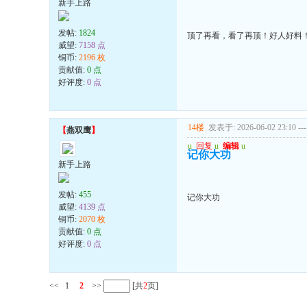
新手上路
发帖:
1824
顶了再看，看了再顶！好人好料
威望:
7158 点
铜币:
2196 枚
贡献值:
0 点
好评度:
0 点
14楼
发表于: 2026-06-02 23:10
---
【
燕双鹰
】
u
回复
u
编辑
u
记你大功
新手上路
发帖:
455
记你大功
威望:
4139 点
铜币:
2070 枚
贡献值:
0 点
好评度:
0 点
<<
1
2
>>
[共
2
页]