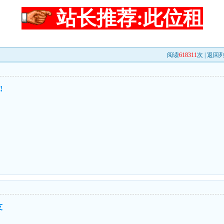
站长推荐:此位租
阅读
618311
次 |
返回
!
友