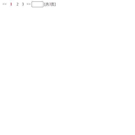
<<
1
2
3
>>
[共
3
页]