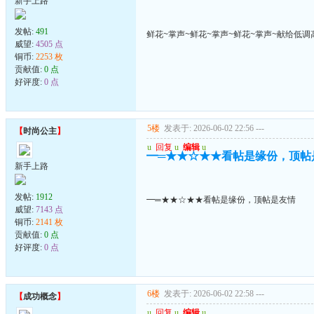
新手上路
发帖:
491
鲜花~掌声~鲜花~掌声~鲜花~掌声~献给低调
威望:
4505 点
铜币:
2253 枚
贡献值:
0 点
好评度:
0 点
5楼
发表于: 2026-06-02 22:56
---
【
时尚公主
】
u
回复
u
编辑
u
━═★★☆★★看帖是缘份，顶帖
新手上路
发帖:
1912
━═★★☆★★看帖是缘份，顶帖是友情
威望:
7143 点
铜币:
2141 枚
贡献值:
0 点
好评度:
0 点
6楼
发表于: 2026-06-02 22:58
---
【
成功概念
】
u
回复
u
编辑
u