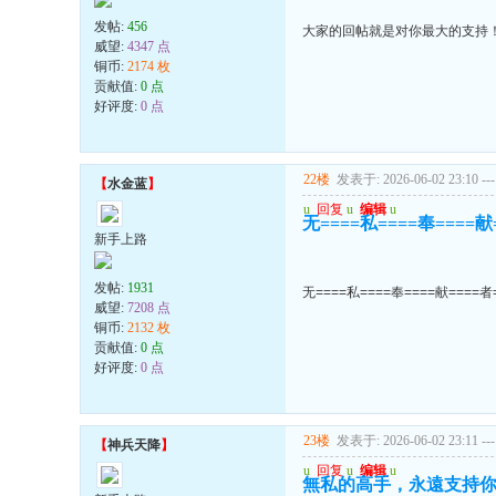
发帖:
456
大家的回帖就是对你最大的支持
威望:
4347 点
铜币:
2174 枚
贡献值:
0 点
好评度:
0 点
22楼
发表于: 2026-06-02 23:10
---
【
水金蓝
】
u
回复
u
编辑
u
无====私====奉====献
新手上路
发帖:
1931
无====私====奉====献====者
威望:
7208 点
铜币:
2132 枚
贡献值:
0 点
好评度:
0 点
23楼
发表于: 2026-06-02 23:11
---
【
神兵天降
】
u
回复
u
编辑
u
無私的高手，永遠支持