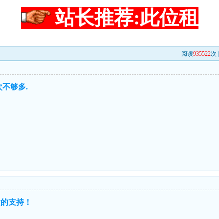
站长推荐:此位租
阅读
935522
次 
不够多.
大的支持！