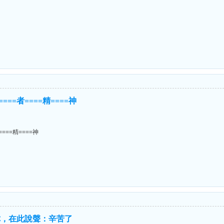
！
====者====精====神
====精====神
你，在此說聲：辛苦了