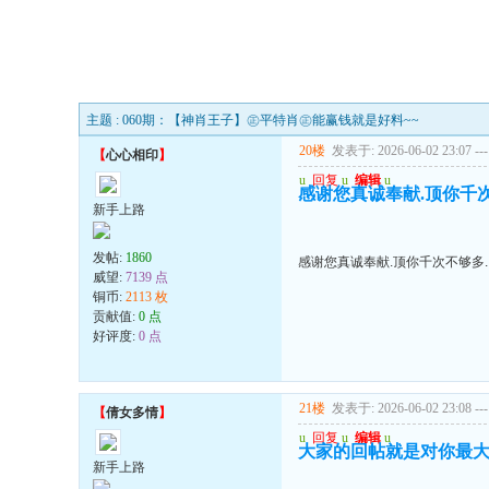
主题 : 060期：【神肖王子】㊣平特肖㊣能赢钱就是好料~~
20楼
发表于: 2026-06-02 23:07
---
【
心心相印
】
u
回复
u
编辑
u
感谢您真诚奉献.顶你千次
新手上路
发帖:
1860
感谢您真诚奉献.顶你千次不够多.
威望:
7139 点
铜币:
2113 枚
贡献值:
0 点
好评度:
0 点
21楼
发表于: 2026-06-02 23:08
---
【
倩女多情
】
u
回复
u
编辑
u
大家的回帖就是对你最
新手上路