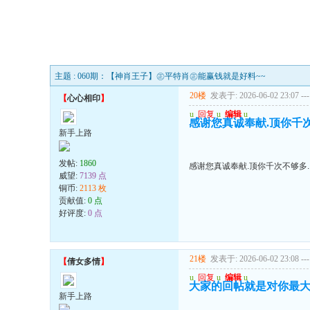
主题 : 060期：【神肖王子】㊣平特肖㊣能赢钱就是好料~~
20楼
发表于: 2026-06-02 23:07
---
【
心心相印
】
u
回复
u
编辑
u
感谢您真诚奉献.顶你千次
新手上路
发帖:
1860
感谢您真诚奉献.顶你千次不够多.
威望:
7139 点
铜币:
2113 枚
贡献值:
0 点
好评度:
0 点
21楼
发表于: 2026-06-02 23:08
---
【
倩女多情
】
u
回复
u
编辑
u
大家的回帖就是对你最
新手上路