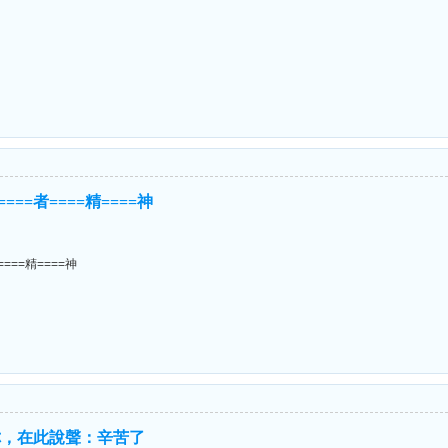
！
====者====精====神
====精====神
你，在此說聲：辛苦了