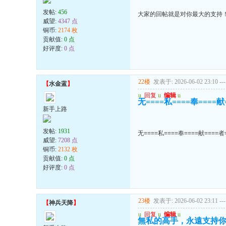
发帖:
456
大家的回帖就是对你最大的支持
威望:
4347 点
铜币:
2174 枚
贡献值:
0 点
好评度:
0 点
22楼
发表于: 2026-06-02 23:10
---
【
水金蓝
】
u
回复
u
编辑
u
无====私====奉====献
新手上路
发帖:
1931
无====私====奉====献====者
威望:
7208 点
铜币:
2132 枚
贡献值:
0 点
好评度:
0 点
23楼
发表于: 2026-06-02 23:11
---
【
神兵天降
】
u
回复
u
编辑
u
無私的高手，永遠支持