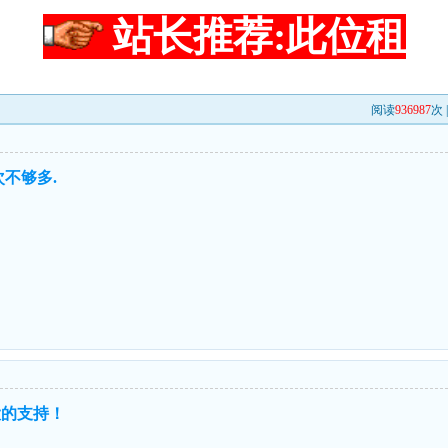
站长推荐:此位租
阅读
936987
次 
不够多.
大的支持！