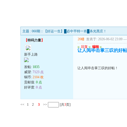
主题 : 060期：【好运一生】█必中平特一肖█杀光黑庄！
20楼
发表于: 2026-06-02 23:09
---
【
特码力量
】
u
回复
u
编辑
u
让人阅毕击掌三叹的好
新手上路
发帖:
1835
让人阅毕击掌三叹的好帖！
威望:
7123 点
铜币:
2104 枚
贡献值:
0 点
好评度:
0 点
<<
1
2
3
>>
[共
3
页]