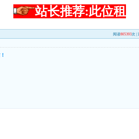
站长推荐:此位租
阅读
805393
次 |
帖！