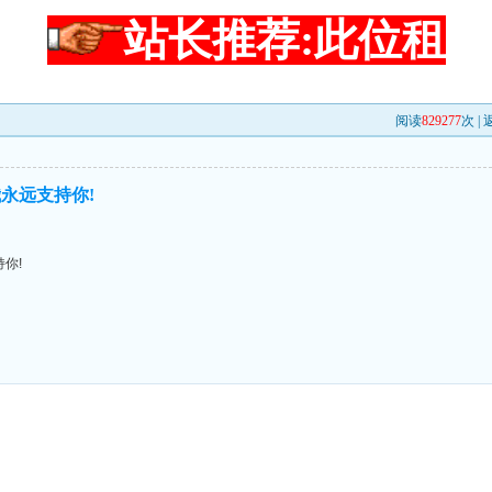
站长推荐:此位租
阅读
829277
次 |
永远支持你!
你!