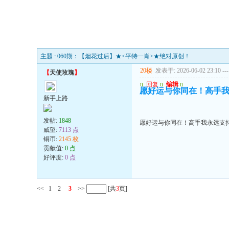
主题 : 060期：【烟花过后】★<平特一肖>★绝对原创！
20楼
发表于: 2026-06-02 23:10
---
【
天使玫瑰
】
u
回复
u
编辑
u
愿好运与你同在！高手我
新手上路
发帖:
1848
愿好运与你同在！高手我永远支持
威望:
7113 点
铜币:
2145 枚
贡献值:
0 点
好评度:
0 点
<<
1
2
3
>>
[共
3
页]