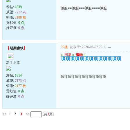
发帖:
1839
佩服==佩服===佩服====佩服
威望:
7212 点
铜币:
2188 枚
贡献值:
0 点
好评度:
0 点
22楼
发表于: 2026-06-02 23:11
---
【
期期赚钱
】
u
回复
u
编辑
u
顶顶顶顶顶顶顶顶顶顶顶顶顶
新手上路
发帖:
1814
顶顶顶顶顶顶顶顶顶顶顶顶顶
威望:
7173 点
铜币:
2177 枚
贡献值:
0 点
好评度:
0 点
<<
1
2
3
>>
[共
3
页]