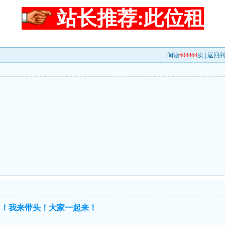
站长推荐:此位租
阅读
604464
次 |
返回
力！我来带头！大家一起来！