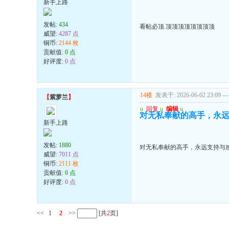
新手上路
发帖:
434
看帖必顶.顶顶顶顶顶顶顶顶
威望:
4287 点
铜币:
2144 枚
贡献值:
0 点
好评度:
0 点
14楼
发表于: 2026-06-02 23:09
---
【
紫萝兰
】
u
回复
u
编辑
u
对无私奉献的高手，永远
新手上路
发帖:
1880
对无私奉献的高手，永远支持与感
威望:
7011 点
铜币:
2111 枚
贡献值:
0 点
好评度:
0 点
<<
1
2
>>
[共
2
页]