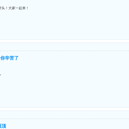
带头！大家一起来！
、你辛苦了
了
顶顶