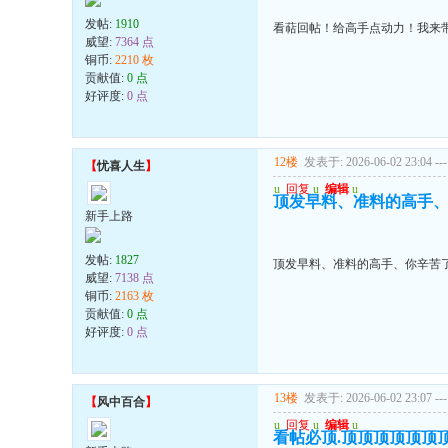
发帖:
1910
看萜回帖！给高手点动力！我来
威望:
7364 点
铜币:
2210 枚
贡献值:
0 点
好评度:
0 点
12楼
发表于: 2026-06-02 23:04
---
【
忧喜人生
】
u
回复
u
编辑
u
顶发早料、准料的高手
新手上路
发帖:
1827
顶发早料、准料的高手、你辛苦
威望:
7138 点
铜币:
2163 枚
贡献值:
0 点
好评度:
0 点
13楼
发表于: 2026-06-02 23:07
---
【
风中百合
】
u
回复
u
编辑
u
看帖必顶.顶顶顶顶顶顶