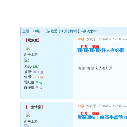
主题 : 060期：【依然爱你★原创平特】≡赢钱之中!
10楼
发表于: 2026-06-02 23:00
---
【
紫萝兰
】
u
回复
u
编辑
u
顶·顶·顶·顶·好人有好报
新手上路
发帖:
1880
顶·顶·顶·顶·好人有好报
威望:
7011 点
铜币:
2111 枚
贡献值:
0 点
好评度:
0 点
11楼
发表于: 2026-06-02 23:00
---
【
一生情缘
】
u
回复
u
编辑
u
看萜回帖！给高手点动
新手上路