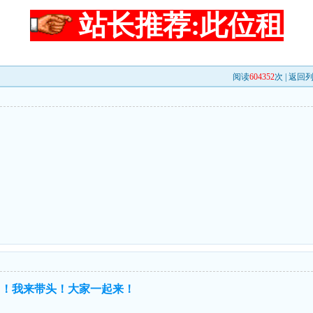
站长推荐:此位租
阅读
604352
次 |
返回
力！我来带头！大家一起来！