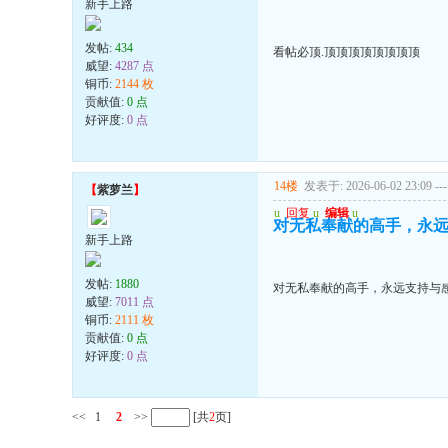
新手上路
发帖:
434
看帖必顶.顶顶顶顶顶顶顶顶
威望:
4287 点
铜币:
2144 枚
贡献值:
0 点
好评度:
0 点
14楼
发表于: 2026-06-02 23:09
---
【
紫萝兰
】
u
回复
u
编辑
u
对无私奉献的高手，永远
新手上路
发帖:
1880
对无私奉献的高手，永远支持与感
威望:
7011 点
铜币:
2111 枚
贡献值:
0 点
好评度:
0 点
<<
1
2
>>
[共
2
页]