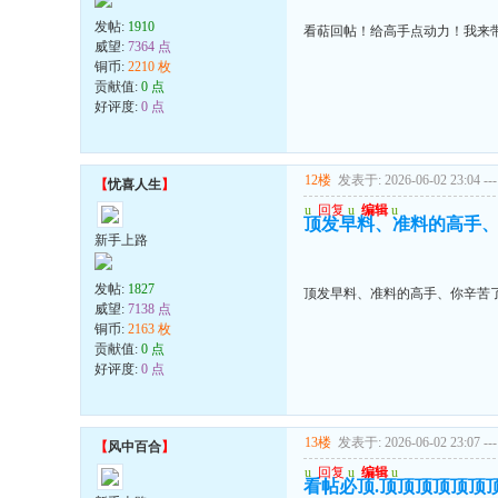
发帖:
1910
看萜回帖！给高手点动力！我来
威望:
7364 点
铜币:
2210 枚
贡献值:
0 点
好评度:
0 点
12楼
发表于: 2026-06-02 23:04
---
【
忧喜人生
】
u
回复
u
编辑
u
顶发早料、准料的高手
新手上路
发帖:
1827
顶发早料、准料的高手、你辛苦
威望:
7138 点
铜币:
2163 枚
贡献值:
0 点
好评度:
0 点
13楼
发表于: 2026-06-02 23:07
---
【
风中百合
】
u
回复
u
编辑
u
看帖必顶.顶顶顶顶顶顶