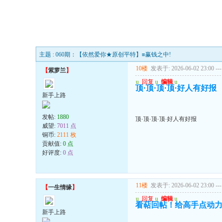
主题 : 060期：【依然爱你★原创平特】≡赢钱之中!
10楼
发表于: 2026-06-02 23:00
---
【
紫萝兰
】
u
回复
u
编辑
u
顶·顶·顶·顶·好人有好报
新手上路
发帖:
1880
顶·顶·顶·顶·好人有好报
威望:
7011 点
铜币:
2111 枚
贡献值:
0 点
好评度:
0 点
11楼
发表于: 2026-06-02 23:00
---
【
一生情缘
】
u
回复
u
编辑
u
看萜回帖！给高手点动
新手上路