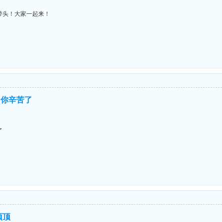
带头！大家一起来！
、你辛苦了
了
顶顶