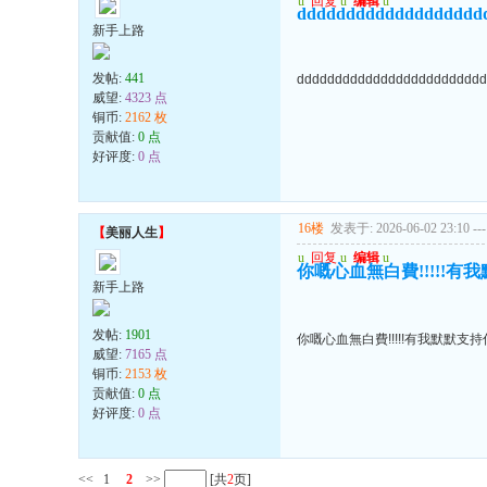
u
回复
u
编辑
u
ddddddddddddddddddd
新手上路
发帖:
441
ddddddddddddddddddddddddd
威望:
4323 点
铜币:
2162 枚
贡献值:
0 点
好评度:
0 点
16楼
发表于: 2026-06-02 23:10
---
【
美丽人生
】
u
回复
u
编辑
u
你嘅心血無白費!!!!!有我默默
新手上路
发帖:
1901
你嘅心血無白費!!!!!有我默默支持你..
威望:
7165 点
铜币:
2153 枚
贡献值:
0 点
好评度:
0 点
<<
1
2
>>
[共
2
页]