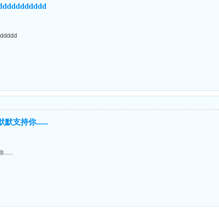
ddddddddddd
ddddd
支持你......
....