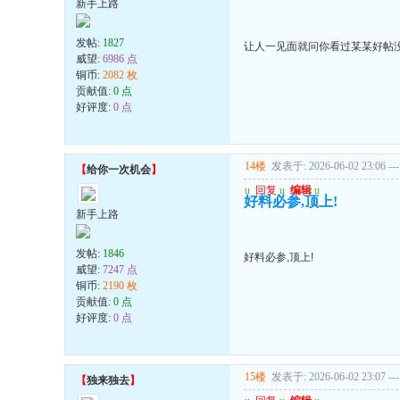
新手上路
发帖:
1827
让人一见面就问你看过某某好帖
威望:
6986 点
铜币:
2082 枚
贡献值:
0 点
好评度:
0 点
14楼
发表于: 2026-06-02 23:06
---
【
给你一次机会
】
u
回复
u
编辑
u
好料必参,顶上!
新手上路
发帖:
1846
好料必参,顶上!
威望:
7247 点
铜币:
2190 枚
贡献值:
0 点
好评度:
0 点
15楼
发表于: 2026-06-02 23:07
---
【
独来独去
】