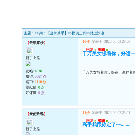
主题 : 060期：【金牌杀手】㊣提供三肖㊣财运滚滚！
10楼
发表于: 2026-06-02 23:00
---
【
云锁雾楼
】
u
回复
u
编辑
u
千万美女想着你，好运
新手上路
发帖:
1836
千万美女想着你，好运一生伴着
威望:
7067 点
铜币:
2118 枚
贡献值:
0 点
好评度:
0 点
11楼
发表于: 2026-06-02 23:01
---
【
天使玫瑰
】
u
回复
u
编辑
u
高手我跟你定了~~........
新手上路