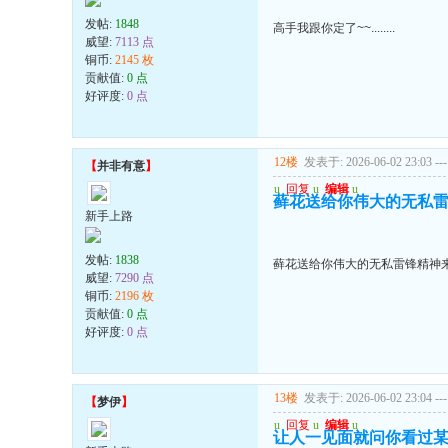
发帖:
1848
高手我跟你定了~~........
威望:
7113 点
铜币:
2145 枚
贡献值:
0 点
好评度:
0 点
12楼
发表于: 2026-06-02 23:03
---
【
并非有意
】
u
回复
u
编辑
u
藓花送给你伟大的无私雷
新手上路
发帖:
1838
藓花送给你伟大的无私雷锋精神来
威望:
7290 点
铜币:
2196 枚
贡献值:
0 点
好评度:
0 点
13楼
发表于: 2026-06-02 23:04
---
【
梦伊
】
u
回复
u
编辑
u
让人一见面就问你看过