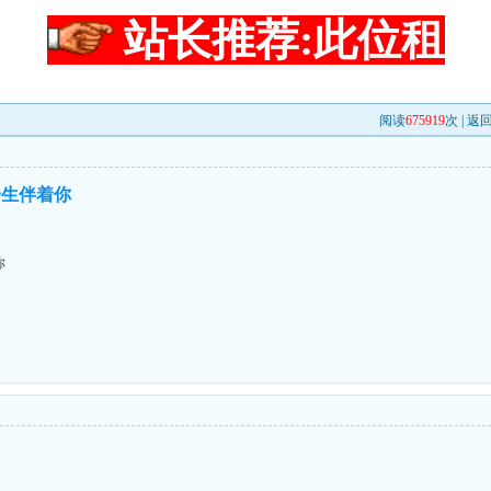
站长推荐:此位租
阅读
675919
次 |
返
一生伴着你
你