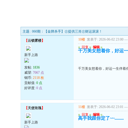
主题 : 060期：【金牌杀手】㊣提供三肖㊣财运滚滚！
10楼
发表于: 2026-06-02 23:00
---
【
云锁雾楼
】
u
回复
u
编辑
u
千万美女想着你，好运
新手上路
发帖:
1836
千万美女想着你，好运一生伴着
威望:
7067 点
铜币:
2118 枚
贡献值:
0 点
好评度:
0 点
11楼
发表于: 2026-06-02 23:01
---
【
天使玫瑰
】
u
回复
u
编辑
u
高手我跟你定了~~........
新手上路