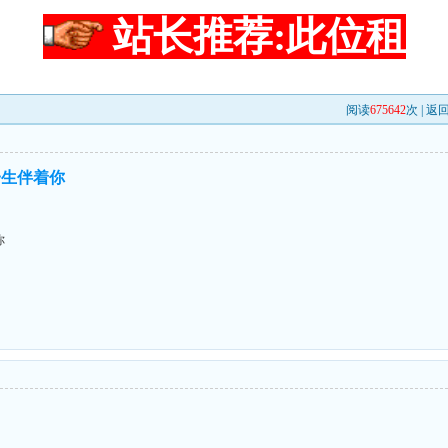
站长推荐:此位租
阅读
675642
次 |
返
一生伴着你
你