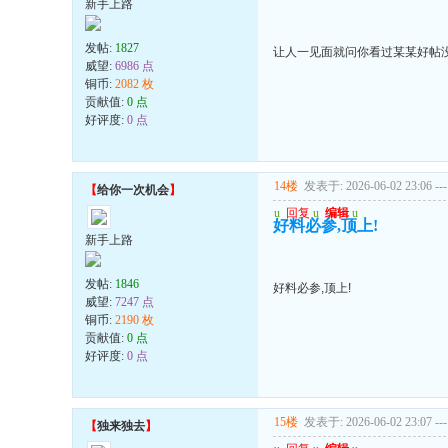
新手上路
发帖:
1827
让人一见面就问你看过某某好帖
威望:
6986 点
铜币:
2082 枚
贡献值:
0 点
好评度:
0 点
14楼
发表于: 2026-06-02 23:06
---
【
给你一次机会
】
u
回复
u
编辑
u
好料必参,顶上!
新手上路
发帖:
1846
好料必参,顶上!
威望:
7247 点
铜币:
2190 枚
贡献值:
0 点
好评度:
0 点
15楼
发表于: 2026-06-02 23:07
---
【
独来独去
】