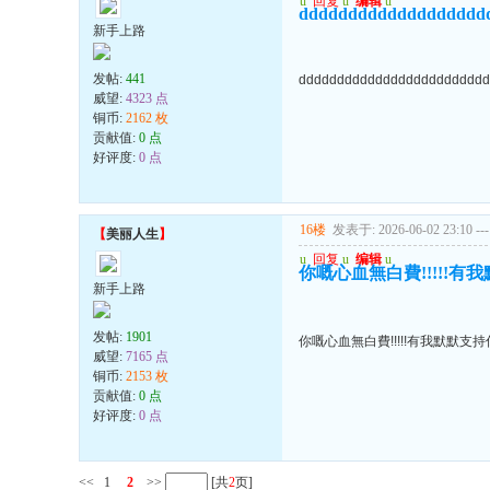
u
回复
u
编辑
u
ddddddddddddddddddd
新手上路
发帖:
441
ddddddddddddddddddddddddd
威望:
4323 点
铜币:
2162 枚
贡献值:
0 点
好评度:
0 点
16楼
发表于: 2026-06-02 23:10
---
【
美丽人生
】
u
回复
u
编辑
u
你嘅心血無白費!!!!!有我默默
新手上路
发帖:
1901
你嘅心血無白費!!!!!有我默默支持你..
威望:
7165 点
铜币:
2153 枚
贡献值:
0 点
好评度:
0 点
<<
1
2
>>
[共
2
页]