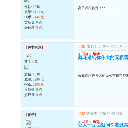
发帖:
1848
高手我跟你定了~~........
威望:
7113 点
铜币:
2145 枚
贡献值:
0 点
好评度:
0 点
12楼
发表于: 2026-06-02 23:03
---
【
并非有意
】
u
回复
u
编辑
u
藓花送给你伟大的无私雷
新手上路
发帖:
1838
藓花送给你伟大的无私雷锋精神来
威望:
7290 点
铜币:
2196 枚
贡献值:
0 点
好评度:
0 点
13楼
发表于: 2026-06-02 23:04
---
【
梦伊
】
u
回复
u
编辑
u
让人一见面就问你看过