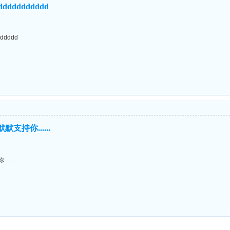
ddddddddddd
ddddd
支持你......
....