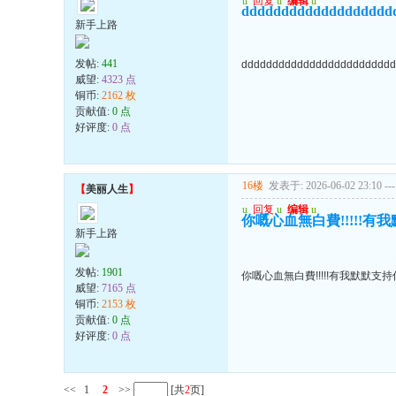
u
回复
u
编辑
u
ddddddddddddddddddd
新手上路
发帖:
441
ddddddddddddddddddddddddd
威望:
4323 点
铜币:
2162 枚
贡献值:
0 点
好评度:
0 点
16楼
发表于: 2026-06-02 23:10
---
【
美丽人生
】
u
回复
u
编辑
u
你嘅心血無白費!!!!!有我默默
新手上路
发帖:
1901
你嘅心血無白費!!!!!有我默默支持你..
威望:
7165 点
铜币:
2153 枚
贡献值:
0 点
好评度:
0 点
<<
1
2
>>
[共
2
页]