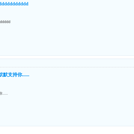
ddddddddddd
ddddd
支持你......
....