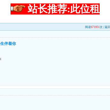
站长推荐:此位租
阅读
671951
次 |
返
一生伴着你
你