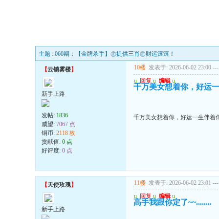
主题 : 060期：【金牌杀手】㊣提供三肖㊣财运滚滚！
10楼
发表于: 2026-06-02 23:00
---
【
云锁雾楼
】
u
回复
u
编辑
u
千万美女想着你，好运
新手上路
发帖:
1836
千万美女想着你，好运一生伴着
威望:
7067 点
铜币:
2118 枚
贡献值:
0 点
好评度:
0 点
11楼
发表于: 2026-06-02 23:01
---
【
天使玫瑰
】
u
回复
u
编辑
u
高手我跟你定了~~........
新手上路