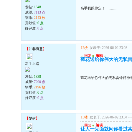
发帖:
1848
高手我跟你定了~~........
威望:
7113 点
铜币:
2145 枚
贡献值:
0 点
好评度:
0 点
12楼
发表于: 2026-06-02 23:03
---
【
并非有意
】
u
回复
u
编辑
u
藓花送给你伟大的无私雷
新手上路
发帖:
1838
藓花送给你伟大的无私雷锋精神来
威望:
7290 点
铜币:
2196 枚
贡献值:
0 点
好评度:
0 点
13楼
发表于: 2026-06-02 23:04
---
【
梦伊
】
u
回复
u
编辑
u
让人一见面就问你看过