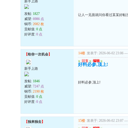
新手上路
发帖:
1827
让人一见面就问你看过某某好帖
威望:
6986 点
铜币:
2082 枚
贡献值:
0 点
好评度:
0 点
14楼
发表于: 2026-06-02 23:06
---
【
给你一次机会
】
u
回复
u
编辑
u
好料必参,顶上!
新手上路
发帖:
1846
好料必参,顶上!
威望:
7247 点
铜币:
2190 枚
贡献值:
0 点
好评度:
0 点
15楼
发表于: 2026-06-02 23:07
---
【
独来独去
】