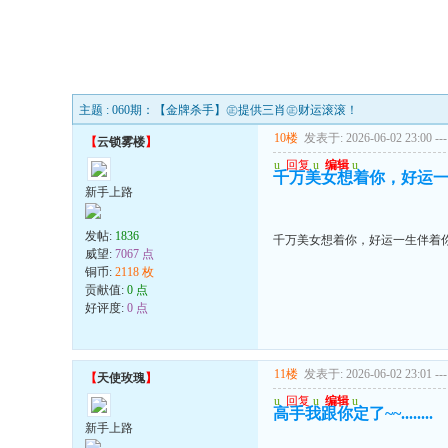
主题 : 060期：【金牌杀手】㊣提供三肖㊣财运滚滚！
10楼
发表于: 2026-06-02 23:00
---
【
云锁雾楼
】
u
回复
u
编辑
u
千万美女想着你，好运
新手上路
发帖:
1836
千万美女想着你，好运一生伴着
威望:
7067 点
铜币:
2118 枚
贡献值:
0 点
好评度:
0 点
11楼
发表于: 2026-06-02 23:01
---
【
天使玫瑰
】
u
回复
u
编辑
u
高手我跟你定了~~........
新手上路