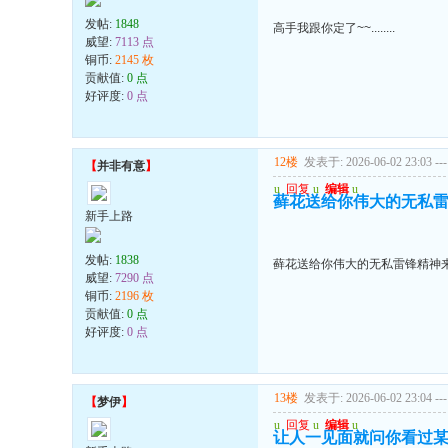
发帖:
1848
高手我跟你定了~~........
威望:
7113 点
铜币:
2145 枚
贡献值:
0 点
好评度:
0 点
12楼
发表于: 2026-06-02 23:03
---
【
并非有意
】
u
回复
u
编辑
u
藓花送给你伟大的无私雷
新手上路
发帖:
1838
藓花送给你伟大的无私雷锋精神来
威望:
7290 点
铜币:
2196 枚
贡献值:
0 点
好评度:
0 点
13楼
发表于: 2026-06-02 23:04
---
【
梦伊
】
u
回复
u
编辑
u
让人一见面就问你看过