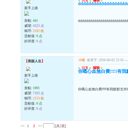
u
回复
u
编辑
u
ddddddddddddddddddd
新手上路
发帖:
441
ddddddddddddddddddddddddd
威望:
4323 点
铜币:
2162 枚
贡献值:
0 点
好评度:
0 点
16楼
发表于: 2026-06-02 23:10
---
【
美丽人生
】
u
回复
u
编辑
u
你嘅心血無白費!!!!!有我默默
新手上路
发帖:
1901
你嘅心血無白費!!!!!有我默默支持你..
威望:
7165 点
铜币:
2153 枚
贡献值:
0 点
好评度:
0 点
<<
1
2
>>
[共
2
页]