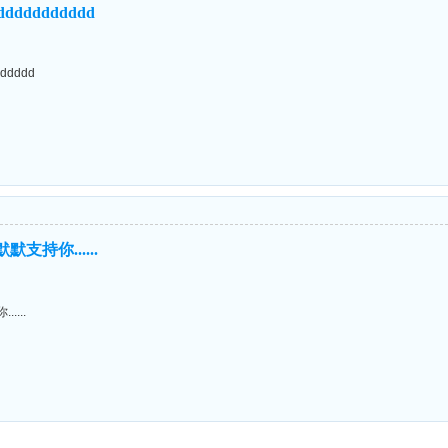
ddddddddddd
ddddd
支持你......
....