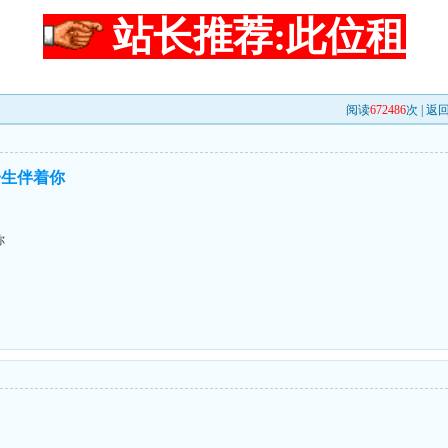
站长推荐:此位租
阅读
672486
次 |
返
一生伴着你
你