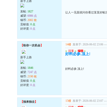
新手上路
发帖:
1827
让人一见面就问你看过某某好帖
威望:
6986 点
铜币:
2082 枚
贡献值:
0 点
好评度:
0 点
14楼
发表于: 2026-06-02 23:06
---
【
给你一次机会
】
u
回复
u
编辑
u
好料必参,顶上!
新手上路
发帖:
1846
好料必参,顶上!
威望:
7247 点
铜币:
2190 枚
贡献值:
0 点
好评度:
0 点
15楼
发表于: 2026-06-02 23:07
---
【
独来独去
】