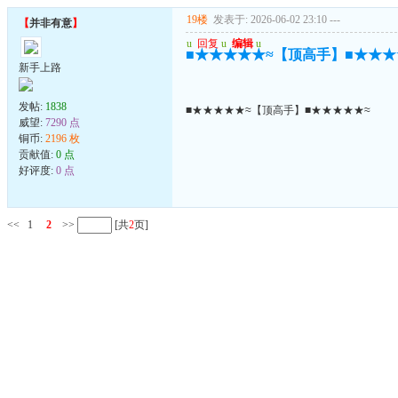
19楼
发表于: 2026-06-02 23:10
---
【
并非有意
】
u
回复
u
编辑
u
■★★★★★≈【顶高手】■★★★
新手上路
发帖:
1838
■★★★★★≈【顶高手】■★★★★★≈
威望:
7290 点
铜币:
2196 枚
贡献值:
0 点
好评度:
0 点
<<
1
2
>>
[共
2
页]