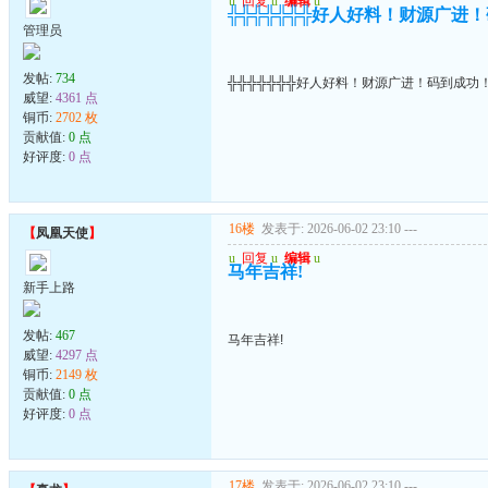
u
回复
u
编辑
u
╬╬╬╬╬╬╬好人好料！财源广进
管理员
发帖:
734
╬╬╬╬╬╬╬好人好料！财源广进！码到成功
威望:
4361 点
铜币:
2702 枚
贡献值:
0 点
好评度:
0 点
16楼
发表于: 2026-06-02 23:10
---
【
凤凰天使
】
u
回复
u
编辑
u
马年吉祥!
新手上路
发帖:
467
马年吉祥!
威望:
4297 点
铜币:
2149 枚
贡献值:
0 点
好评度:
0 点
17楼
发表于: 2026-06-02 23:10
---