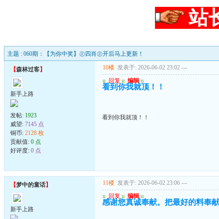
站
主题 : 060期：【为你中奖】㊣四肖㊣开后马上更新！
10楼
发表于: 2026-06-02 23:02
---
【
森林过客
】
u
回复
u
编辑
u
看到你我就顶！！
新手上路
发帖:
1923
看到你我就顶！！
威望:
7145 点
铜币:
2128 枚
贡献值:
0 点
好评度:
0 点
11楼
发表于: 2026-06-02 23:06
---
【
梦中的童话
】
u
回复
u
编辑
u
感谢您真诚奉献。把最好的料奉
新手上路