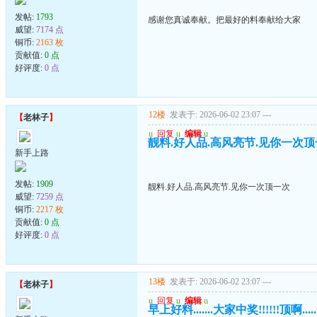
发帖:
1793
感谢您真诚奉献。把最好的料奉献给大家
威望:
7174 点
铜币:
2163 枚
贡献值:
0 点
好评度:
0 点
12楼
发表于: 2026-06-02 23:07
---
【
老林子
】
u
回复
u
编辑
u
靓料.好人品.高风亮节.见你一次
新手上路
发帖:
1909
靓料.好人品.高风亮节.见你一次顶一次
威望:
7259 点
铜币:
2217 枚
贡献值:
0 点
好评度:
0 点
13楼
发表于: 2026-06-02 23:07
---
【
老林子
】
u
回复
u
编辑
u
早上好料.......大家中奖!!!!!!顶啊.......