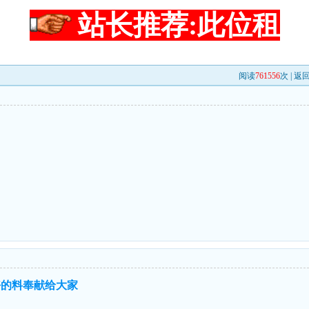
站长推荐:此位租
阅读
761556
次 |
返
好的料奉献给大家