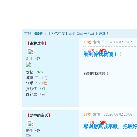
主题 : 060期：【为你中奖】㊣四肖㊣开后马上更新！
10楼
发表于: 2026-06-02 23:02
---
【
森林过客
】
u
回复
u
编辑
u
看到你我就顶！！
新手上路
发帖:
1923
看到你我就顶！！
威望:
7145 点
铜币:
2128 枚
贡献值:
0 点
好评度:
0 点
11楼
发表于: 2026-06-02 23:06
---
【
梦中的童话
】
u
回复
u
编辑
u
感谢您真诚奉献。把最
新手上路