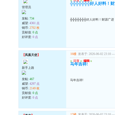
u
回复
u
编辑
u
╬╬╬╬╬╬╬好人好料！
管理员
发帖:
734
╬╬╬╬╬╬╬好人好料！财源广进
威望:
4361 点
铜币:
2702 枚
贡献值:
0 点
好评度:
0 点
16楼
发表于: 2026-06-02 23:10
---
【
凤凰天使
】
u
回复
u
编辑
u
马年吉祥!
新手上路
发帖:
467
马年吉祥!
威望:
4297 点
铜币:
2149 枚
贡献值:
0 点
好评度:
0 点
17楼
发表于: 2026-06-02 23:10
---