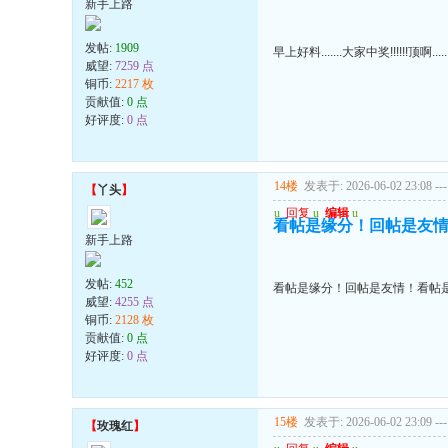
新手上路
发帖:
1909
早上好料.......大家中奖!!!!!!顶啊.......
威望:
7259 点
铜币:
2217 枚
贡献值:
0 点
好评度:
0 点
14楼
发表于: 2026-06-02 23:08
---
【
丫头
】
u
回复
u
编辑
u
看帖是缘分！回帖是友
新手上路
发帖:
452
看帖是缘分！回帖是友情！看帖
威望:
4255 点
铜币:
2128 枚
贡献值:
0 点
好评度:
0 点
15楼
发表于: 2026-06-02 23:09
---
【
玫瑰红
】