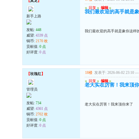
【
真龙
】
u
回复
u
编辑
u
我们最欢迎的高手就是
新手上路
发帖:
448
我们最欢迎的高手就是象你这样
威望:
4339 点
铜币:
2170 枚
贡献值:
0 点
好评度:
0 点
18楼
发表于: 2026-06-02 23:10
---
【
玫瑰红
】
u
回复
u
编辑
u
老大实在厉害！我来顶
管理员
发帖:
734
老大实在厉害！我来顶你来了
威望:
4361 点
铜币:
2702 枚
贡献值:
0 点
好评度:
0 点