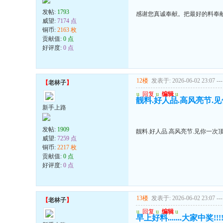
发帖:
1793
感谢您真诚奉献。把最好的料奉
威望:
7174 点
铜币:
2163 枚
贡献值:
0 点
好评度:
0 点
12楼
发表于: 2026-06-02 23:07
---
【
老林子
】
u
回复
u
编辑
u
靓料.好人品.高风亮节.
新手上路
发帖:
1909
靓料.好人品.高风亮节.见你一次
威望:
7259 点
铜币:
2217 枚
贡献值:
0 点
好评度:
0 点
13楼
发表于: 2026-06-02 23:07
---
【
老林子
】
u
回复
u
编辑
u
早上好料.......大家中奖!!!!!!顶